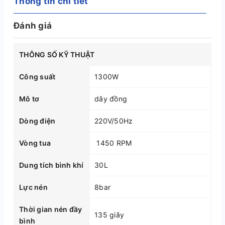
Thông tin chi tiết
Đánh giá
THÔNG SỐ KỸ THUẬT
Công suất
1300W
Mô tơ
dây đồng
Dòng điện
220V/50Hz
Vòng tua
1450 RPM
Dung tích bình khí
30L
Lực nén
8bar
Thời gian nén đầy
135 giây
bình