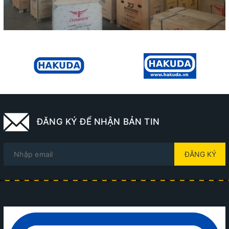
ĐĂNG KÝ ĐỂ NHẬN BẢN TIN
ĐĂNG KÝ