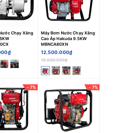
Nước Chạy Xăng
Máy Bơm Nước Chạy Xăng
.6KW
Cao Áp Hakuda 9.5KW
0CX
MBNCA80XN
000₫
12.500.000₫
15.000.000₫
- 7%
- 7%