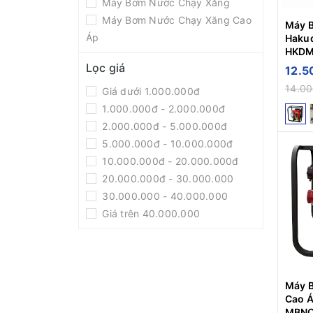
Máy Bơm Nước Chạy Xăng
Máy Hàn
Máy Bơm Nước Chạy Xăng Cao
Máy 
Máy Hút Ẩm
Áp
Haku
Bình Bọt Tuyết
HKDM
Lọc giá
12.5
Máy Bơm Thuyền
14.0
Giá dưới 1.000.000đ
Bình Tích Khí
1.000.000đ - 2.000.000đ
Bộ Lưu Điện UPS
2.000.000đ - 5.000.000đ
Máy Hút Bụi
5.000.000đ - 10.000.000đ
10.000.000đ - 20.000.000đ
Máy Khoan Rút Lõi
20.000.000đ - 30.000.000
Máy Khoan Bàn
30.000.000 - 40.000.000
Đầu Xịt Áp Lực
Giá trên 40.000.000
Dây Áp Lực
Máy Đánh Giày
Máy Giặt Thảm
Máy 
Cao 
Máy Mài Hai Đá
MBN