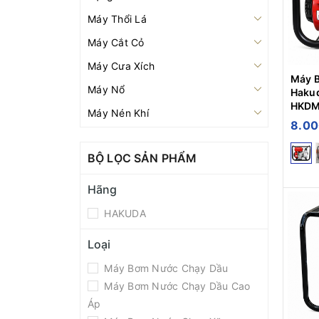
Máy Thổi Lá
Máy Cắt Cỏ
Máy Cưa Xích
Máy 
Máy Nổ
Haku
HKD
Máy Nén Khí
8.00
Máy Xới Đất
BỘ LỌC SẢN PHẨM
Bình Xịt Điện
Máy Xạ Phân
Hãng
Bình Xịt Máy
HAKUDA
Pa Lăng
Loại
Máy Tời
Máy Bơm Nước Chạy Dầu
Đầu Nén Khí
Máy Bơm Nước Chạy Dầu Cao
Máy Khoan
Áp