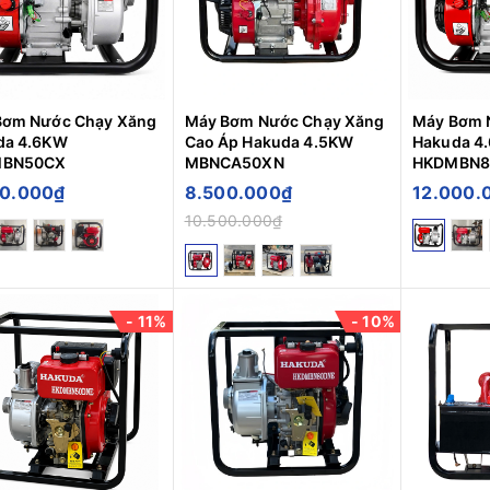
Bơm Nước Chạy Xăng
Máy Bơm Nước Chạy Xăng
Máy Bơm 
da 4.6KW
Cao Áp Hakuda 4.5KW
Hakuda 4
MBN50CX
MBNCA50XN
HKDMBN8
0.000₫
8.500.000₫
12.000.
10.500.000₫
- 11%
- 10%