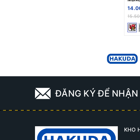
Máy Đếm Tiền
14.0
15.5
Máy Đầm
Máy Khoan Đất
Con Chạy
Con Lăn Tạo Nhám
Củ Phát Điện
Khung Cẩu Móc
Khung Cẩu Xoay
Máy Bào Gỗ
ĐĂNG KÝ ĐỂ NHẬN 
Máy Bắt Vít
Máy Bắt Ốc
Máy Bơm Mỡ
KHO 
Máy Cắt Bê Tông