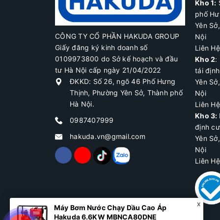
Máy Cắt Cành
Kho 1:
phố Hư
Máy Cắt Gạch
Yên Sở
Máy Cắt Nhôm
CÔNG TY CỔ PHẦN HAKUDA GROUP
Nội
Giấy đăng ký kinh doanh số
Liên H
Máy Cắt Rãnh
0109973800 do Sở kế hoạch và đầu
Kho 2
:
Máy Cắt Sắt
tư Hà Nội cấp ngày 21/04/2022
tái địn
ĐKKD: Số 26, ngõ 46 Phố Hưng
Yên Sở
Máy Cắt Tôn
Thịnh, Phường Yên Sở, Thành phố
Nội
Máy Chà Nhám
Hà Nội.
Liên H
Máy Chà Tường
Kho 3:
0987407999
định c
Máy Băm Nền
hakuda.vn@gmail.com
Yên Sở
Máy Cưa
Nội
Liên H
Máy Đánh Bóng
Máy Đo Laser
Máy Khoan Từ
Máy Đục Bê Tông