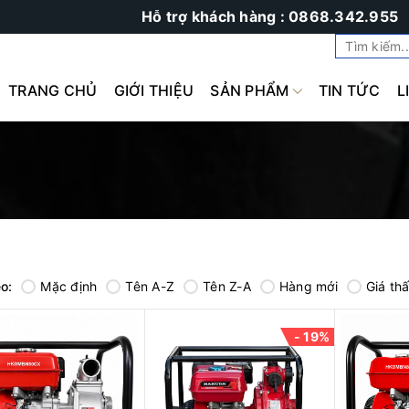
Hỗ trợ khách hàng : 0868.342.955
TRANG CHỦ
GIỚI THIỆU
SẢN PHẨM
TIN TỨC
L
o:
Mặc định
Tên A-Z
Tên Z-A
Hàng mới
Giá th
- 19%