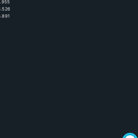
.955
6.526
.891