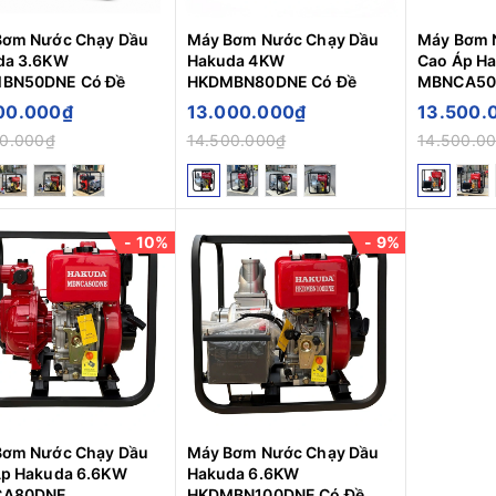
Bơm Nước Chạy Dầu
Máy Bơm Nước Chạy Dầu
Máy Bơm 
da 3.6KW
Hakuda 4KW
Cao Áp H
BN50DNE Có Đề
HKDMBN80DNE Có Đề
MBNCA50
00.000₫
13.000.000₫
13.500.
00.000₫
14.500.000₫
14.500.0
- 10%
- 9%
Bơm Nước Chạy Dầu
Máy Bơm Nước Chạy Dầu
Áp Hakuda 6.6KW
Hakuda 6.6KW
CA80DNE
HKDMBN100DNE Có Đề