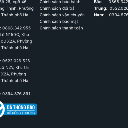
Số 26, ngõ 46
Chính sách bảo hành
Bắc
: 0868.342
ng Thịnh, Phường
Chính sách đổi trả
Trung
:
0522.02
, Thành phố Hà
Chính sách vận chuyển
Nam
: 0394.876
Chính sách bảo mật
ệ: 0868.342.955
Chính sách thanh toán
Lô N150C, Khu
h cư X2A
, Phường
, Thành phố Hà
ệ:
0522.026.526
Lô N7A, Khu tái
ư X2A, Phường
, Thành phố Hà
ệ: 0394.876.891