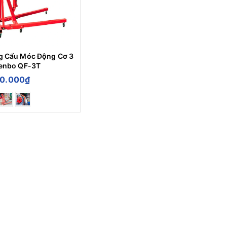
g Cẩu Móc Động Cơ 3
Kenbo QF-3T
0.000₫