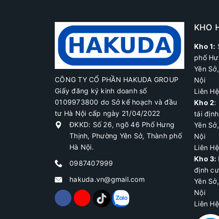
Máy Đếm Tiền
Máy Đầm
KHO 
Máy Khoan Đất
Kho 1:
phố Hư
Con Chạy
Yên Sở
Con Lăn Tạo Nhám
CÔNG TY CỔ PHẦN HAKUDA GROUP
Nội
Giấy đăng ký kinh doanh số
Củ Phát Điện
Liên H
0109973800 do Sở kế hoạch và đầu
Kho 2
:
Khung Cẩu Móc
tư Hà Nội cấp ngày 21/04/2022
tái địn
Khung Cẩu Xoay
ĐKKD: Số 26, ngõ 46 Phố Hưng
Yên Sở
Thịnh, Phường Yên Sở, Thành phố
Nội
Máy Bào Gỗ
Hà Nội.
Liên H
Máy Bắt Vít
Kho 3:
0987407999
định c
Máy Bắt Ốc
hakuda.vn@gmail.com
Yên Sở
Máy Bơm Mỡ
Nội
Liên H
Máy Cắt Bê Tông