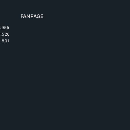
FANPAGE
.955
6.526
.891