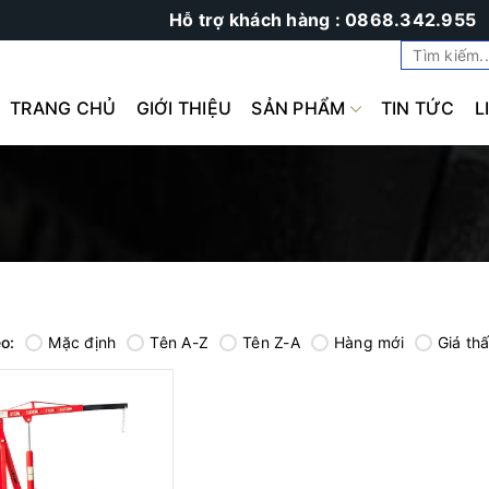
Hỗ trợ khách hàng : 0868.342.955
TRANG CHỦ
GIỚI THIỆU
SẢN PHẨM
TIN TỨC
L
o:
Mặc định
Tên A-Z
Tên Z-A
Hàng mới
Giá th