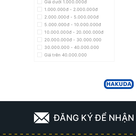
Giá dưới 1.000.000đ
Máy Hàn
1.000.000đ - 2.000.000đ
Máy Hút Ẩm
2.000.000đ - 5.000.000đ
Bình Bọt Tuyết
5.000.000đ - 10.000.000đ
10.000.000đ - 20.000.000đ
Máy Bơm Thuyền
20.000.000đ - 30.000.000
Bình Tích Khí
30.000.000 - 40.000.000
Bộ Lưu Điện UPS
Giá trên 40.000.000
Máy Hút Bụi
Máy Khoan Rút Lõi
Máy Khoan Bàn
Đầu Xịt Áp Lực
Dây Áp Lực
Máy Đánh Giày
ĐĂNG KÝ ĐỂ NHẬN 
Máy Giặt Thảm
Máy Mài Hai Đá