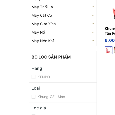
Máy Thổi Lá
Máy Cắt Cỏ
Máy Cưa Xích
Khun
Máy Nổ
Tấn 
6.00
Máy Nén Khí
Máy Xới Đất
BỘ LỌC SẢN PHẨM
Bình Xịt Điện
Máy Xạ Phân
Hãng
Bình Xịt Máy
KENBO
Pa Lăng
Loại
Máy Tời
Khung Cẩu Móc
Đầu Nén Khí
Lọc giá
Máy Khoan