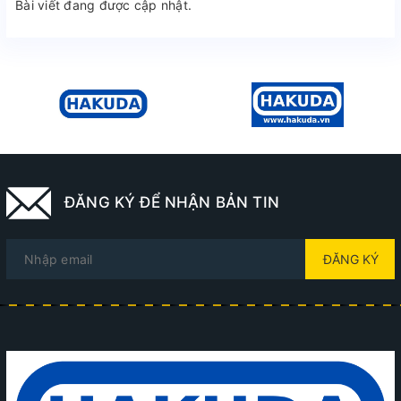
Bài viết đang được cập nhật.
ĐĂNG KÝ ĐỂ NHẬN BẢN TIN
ĐĂNG KÝ