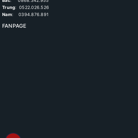
Bắc
: 0868.342.955
Trung
:
0522.026.526
Nam
: 0394.876.891
FANPAGE