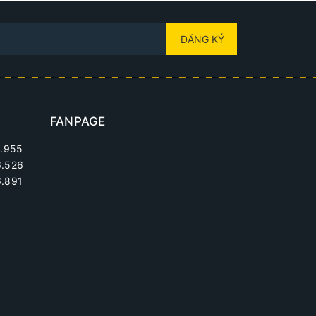
ĐĂNG KÝ
FANPAGE
.955
6.526
.891