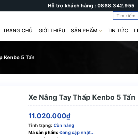
Hỗ trợ khách hàng : 0868.342.955
TRANG CHỦ
GIỚI THIỆU
SẢN PHẨM
TIN TỨC
L
p Kenbo 5 Tấn
Xe Nâng Tay Thấp Kenbo 5 Tấn
11.020.000₫
Tình trạng:
Còn hàng
Mã sản phẩm:
Đang cập nhật...