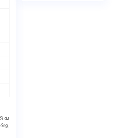
ối đa
uống,