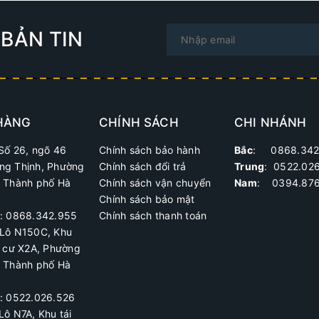
BẢN TIN
HÀNG
CHÍNH SÁCH
CHI NHÁNH
Số 26, ngõ 46
Chính sách bảo hành
Bắc
: 0868.342
ng Thịnh, Phường
Chính sách đổi trả
Trung
:
0522.02
, Thành phố Hà
Chính sách vận chuyển
Nam
: 0394.876
Chính sách bảo mật
ệ: 0868.342.955
Chính sách thanh toán
Lô N150C, Khu
h cư X2A
, Phường
, Thành phố Hà
ệ:
0522.026.526
Lô N7A, Khu tái