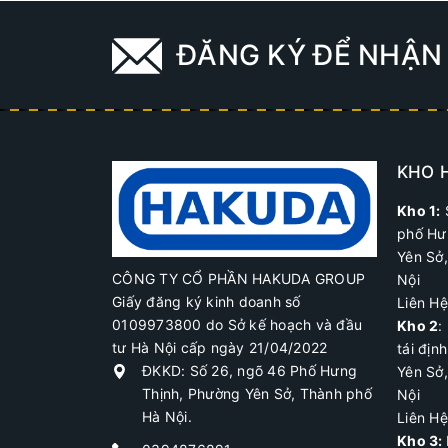
ĐĂNG KÝ ĐỂ NHẬN 
KHO 
Kho 1:
phố Hư
Yên Sở
CÔNG TY CỔ PHẦN HAKUDA GROUP
Nội
Giấy đăng ký kinh doanh số
Liên H
0109973800 do Sở kế hoạch và đầu
Kho 2
:
tư Hà Nội cấp ngày 21/04/2022
tái địn
ĐKKD: Số 26, ngõ 46 Phố Hưng
Yên Sở
Thịnh, Phường Yên Sở, Thành phố
Nội
Hà Nội.
Liên H
Kho 3: