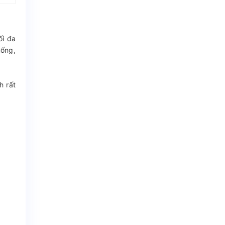
ối đa
uống,
h rất