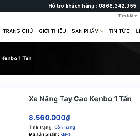
Hỗ trợ khách hàng : 0868.342.955
TRANG CHỦ
GIỚI THIỆU
SẢN PHẨM
TIN TỨC
L
 Kenbo 1 Tấn
Xe Nâng Tay Cao Kenbo 1 Tấn
8.560.000₫
Tình trạng:
Còn hàng
Mã sản phẩm:
KB-1T