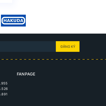
ĐĂNG KÝ
FANPAGE
.955
6.526
.891