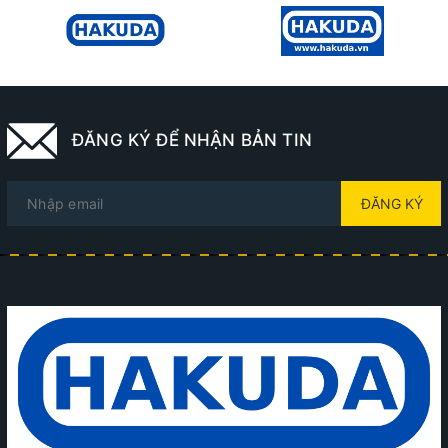
ĐĂNG KÝ ĐỂ NHẬN BẢN TIN
ĐĂNG KÝ