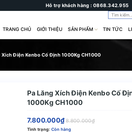
Hỗ trợ khách hàng : 0868.342.955
TRANG CHỦ
GIỚI THIỆU
SẢN PHẨM
TIN TỨC
L
g Xích Điện Kenbo Cố Định 1000Kg CH1000
Pa Lăng Xích Điện Kenbo Cố Đị
1000Kg CH1000
7.800.000₫
8.800.000₫
Tình trạng:
Còn hàng