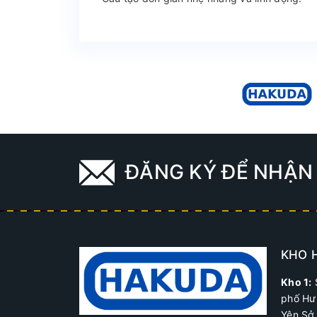
ĐĂNG KÝ ĐỂ NHẬN 
KHO 
Kho 1:
phố Hư
Yên Sở