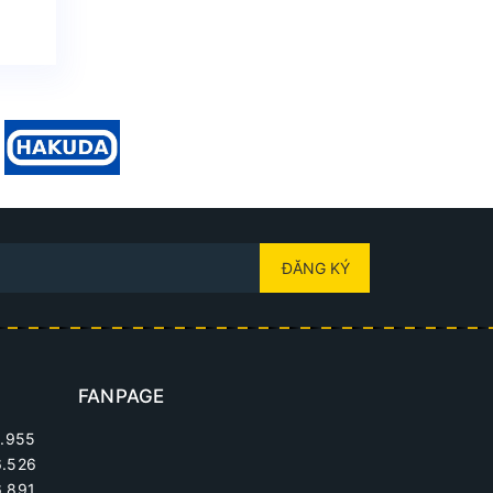
ĐĂNG KÝ
FANPAGE
.955
6.526
.891