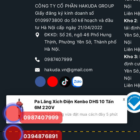
CÔNG TY CỔ PHẦN HAKUDA GROUP
Nội
Giấy đăng ký kinh doanh số
Liên H
0109973800 do Sở kế hoạch và đầu
Kho 2
:
tư Hà Nội cấp ngày 21/04/2022
tái địn
ĐKKD: Số 26, ngõ 46 Phố Hưng
Yên Sở
Thịnh, Phường Yên Sở, Thành phố
Nội
Hà Nội.
Liên H
Kho 3:
0987407999
định c
hakuda.vn@gmail.com
Yên Sở
Nội
Liên H
Pa Lăng Xích Điện Kenbo DHS 10 Tấn
6M 220V
Một khách hàng vừa đặt mua cách đây 5 phút
0987407999
0394876891