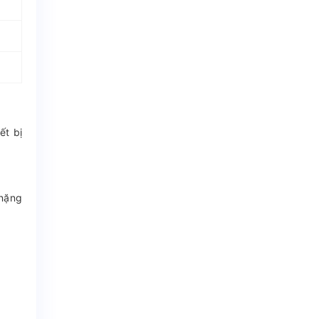
́t bị
 nặng