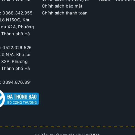
Chính sách bảo mật
ệ: 0868.342.955
Chính sách thanh toán
Lô N150C, Khu
h cư X2A
, Phường
, Thành phố Hà
ệ:
0522.026.526
Lô N7A, Khu tái
ư X2A, Phường
, Thành phố Hà
ệ: 0394.876.891