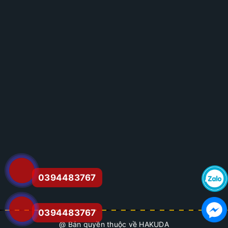
0394483767
0394483767
@ Bản quyền thuộc về HAKUDA