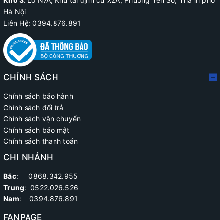
Kho 3:
Lô N7A, Khu tái định cư X2A, Phường Yên Sở, Thành phố
Hà Nội
Liên Hệ: 0394.876.891
CHÍNH SÁCH
Chính sách bảo hành
Chính sách đổi trả
Chính sách vận chuyển
Chính sách bảo mật
Chính sách thanh toán
CHI NHÁNH
Bắc
: 0868.342.955
Trung
:
0522.026.526
Nam
: 0394.876.891
FANPAGE