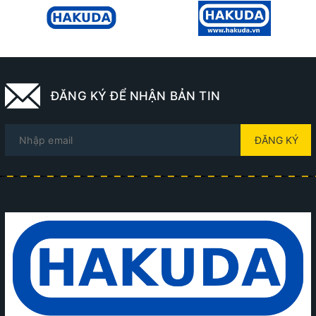
ĐĂNG KÝ ĐỂ NHẬN BẢN TIN
ĐĂNG KÝ