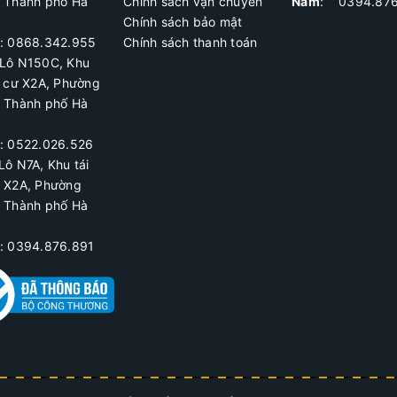
, Thành phố Hà
Chính sách vận chuyển
Nam
: 0394.876
Chính sách bảo mật
ệ: 0868.342.955
Chính sách thanh toán
Lô N150C, Khu
h cư X2A
, Phường
, Thành phố Hà
ệ:
0522.026.526
Lô N7A, Khu tái
ư X2A, Phường
, Thành phố Hà
ệ: 0394.876.891