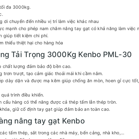
tối đa 3000kg.
c.
g di chuyển đến nhiều vị trí làm việc khác nhau
 cực mạnh cho phép nam châm nâng tay gạt có khả năng làm việc
iúp tiết kiệm chi phí.
 thiểu thiệt hại cho hàng hóa
ng Tải Trọng 3000Kg Kenbo PML-30
ép chất lượng đảm bảo độ bền cao.
 trơn trượt, tạo cảm giác thoải mái khi cầm nắm.
ép dày dặn và được mạ kẽm giúp chống ăn mòn, hoen gỉ cực tốt,
 quá trình điều khiển.
m cẩu hàng có thể nâng được cả thép tấm lẫn thép tròn.
 khóa, giữ cố định tay gạt giúp đảm bảo an toàn cao.
ng nâng tay gạt Kenbo
các tấm thép, sắt trong các nhà máy, bến cảng, nhà kho,…