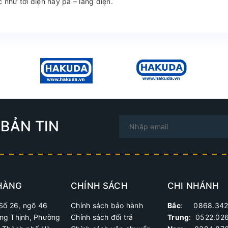
 như tời điện hay pa – lăng điện.
BẢN TIN
HÀNG
CHÍNH SÁCH
CHI NHÁNH
Số 26, ngõ 46
Chính sách bảo hành
Bắc
: 0868.342
ng Thịnh, Phường
Chính sách đổi trả
Trung
:
0522.02