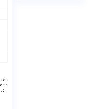
 hiếm
ộ tin
uyển,