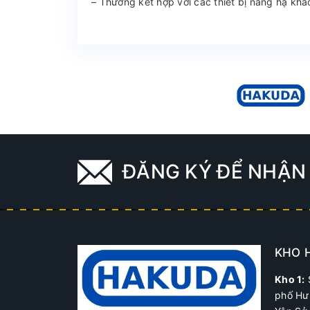
– Thường kết hợp với các thiết bị nâng hạ khác
ĐĂNG KÝ ĐỂ NHẬN 
KHO 
Kho 1:
phố Hư