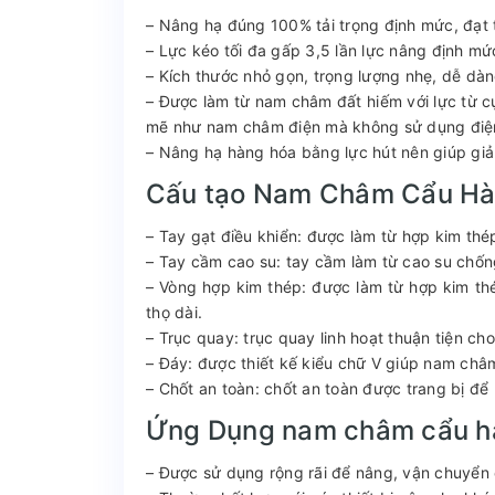
– Nâng hạ đúng 100% tải trọng định mức, đạt 
– Lực kéo tối đa gấp 3,5 lần lực nâng định mứ
– Kích thước nhỏ gọn, trọng lượng nhẹ, dễ dàn
– Được làm từ nam châm đất hiếm với lực từ
mẽ như nam châm điện mà không sử dụng điện g
– Nâng hạ hàng hóa bằng lực hút nên giúp giảm
Cấu tạo Nam Châm Cẩu Hà
– Tay gạt điều khiển: được làm từ hợp kim th
– Tay cầm cao su: tay cầm làm từ cao su chống
– Vòng hợp kim thép: được làm từ hợp kim th
thọ dài.
– Trục quay: trục quay linh hoạt thuận tiện cho
– Đáy: được thiết kế kiểu chữ V giúp nam châ
– Chốt an toàn: chốt an toàn được trang bị để
Ứng Dụng nam châm cẩu hà
– Được sử dụng rộng rãi để nâng, vận chuyển 