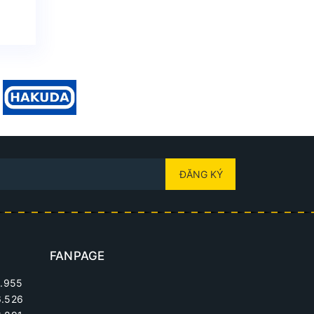
ĐĂNG KÝ
FANPAGE
.955
6.526