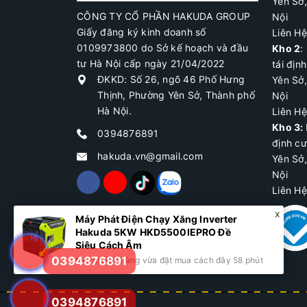
Yên Sở
CÔNG TY CỔ PHẦN HAKUDA GROUP
Nội
Giấy đăng ký kinh doanh số
Liên H
0109973800 do Sở kế hoạch và đầu
Kho 2
:
tư Hà Nội cấp ngày 21/04/2022
tái địn
ĐKKD: Số 26, ngõ 46 Phố Hưng
Yên Sở
Thịnh, Phường Yên Sở, Thành phố
Nội
Hà Nội.
Liên H
Kho 3:
0394876891
định c
hakuda.vn@gmail.com
Yên Sở
Nội
Liên H
Máy Phát Điện Chạy Xăng Inverter
Hakuda 5KW HKD5500IEPRO Đề
Siêu Cách Âm
0394876891
Một khách hàng vừa đặt mua cách đây 58 phút
0394876891