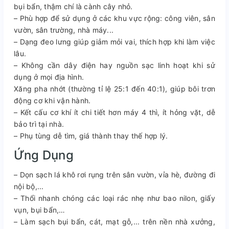
bụi bẩn, thậm chí là cành cây nhỏ.
– Phù hợp để sử dụng ở các khu vực rộng: công viên, sân
vườn, sân trường, nhà máy...
– Dạng đeo lưng giúp giảm mỏi vai, thích hợp khi làm việc
lâu.
– Không cần dây điện hay nguồn sạc linh hoạt khi sử
dụng ở mọi địa hình.
Xăng pha nhớt (thường tỉ lệ 25:1 đến 40:1), giúp bôi trơn
động cơ khi vận hành.
– Kết cấu cơ khí ít chi tiết hơn máy 4 thì, ít hỏng vặt, dễ
bảo trì tại nhà.
– Phụ tùng dễ tìm, giá thành thay thế hợp lý.
Ứng Dụng
– Dọn sạch lá khô rơi rụng trên sân vườn, vỉa hè, đường đi
nội bộ,...
– Thổi nhanh chóng các loại rác nhẹ như bao nilon, giấy
vụn, bụi bẩn,…
– Làm sạch bụi bẩn, cát, mạt gỗ,... trên nền nhà xưởng,