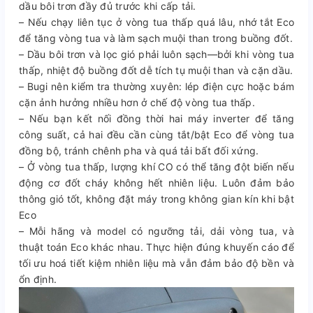
dầu bôi trơn đầy đủ trước khi cấp tải.
– Nếu chạy liên tục ở vòng tua thấp quá lâu, nhớ tắt Eco
để tăng vòng tua và làm sạch muội than trong buồng đốt.
– Dầu bôi trơn và lọc gió phải luôn sạch—bởi khi vòng tua
thấp, nhiệt độ buồng đốt dễ tích tụ muội than và cặn dầu.
– Bugi nên kiểm tra thường xuyên: lép điện cực hoặc bám
cặn ảnh hưởng nhiều hơn ở chế độ vòng tua thấp.
– Nếu bạn kết nối đồng thời hai máy inverter để tăng
công suất, cả hai đều cần cùng tắt/bật Eco để vòng tua
đồng bộ, tránh chênh pha và quá tải bất đối xứng.
– Ở vòng tua thấp, lượng khí CO có thể tăng đột biến nếu
động cơ đốt cháy không hết nhiên liệu. Luôn đảm bảo
thông gió tốt, không đặt máy trong không gian kín khi bật
Eco
– Mỗi hãng và model có ngưỡng tải, dải vòng tua, và
thuật toán Eco khác nhau. Thực hiện đúng khuyến cáo để
tối ưu hoá tiết kiệm nhiên liệu mà vẫn đảm bảo độ bền và
ổn định.