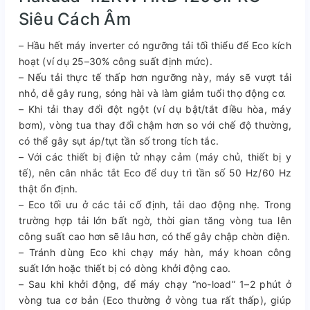
Siêu Cách Âm
– Hầu hết máy inverter có ngưỡng tải tối thiểu để Eco kích
hoạt (ví dụ 25–30% công suất định mức).
– Nếu tải thực tế thấp hơn ngưỡng này, máy sẽ vượt tải
nhỏ, dễ gây rung, sóng hài và làm giảm tuổi thọ động cơ.
– Khi tải thay đổi đột ngột (ví dụ bật/tắt điều hòa, máy
bơm), vòng tua thay đổi chậm hơn so với chế độ thường,
có thể gây sụt áp/tụt tần số trong tích tắc.
– Với các thiết bị điện tử nhạy cảm (máy chủ, thiết bị y
tế), nên cân nhắc tắt Eco để duy trì tần số 50 Hz/60 Hz
thật ổn định.
– Eco tối ưu ở các tải cố định, tải dao động nhẹ. Trong
trường hợp tải lớn bất ngờ, thời gian tăng vòng tua lên
công suất cao hơn sẽ lâu hơn, có thể gây chập chờn điện.
– Tránh dùng Eco khi chạy máy hàn, máy khoan công
suất lớn hoặc thiết bị có dòng khởi động cao.
– Sau khi khởi động, để máy chạy “no-load” 1–2 phút ở
vòng tua cơ bản (Eco thường ở vòng tua rất thấp), giúp