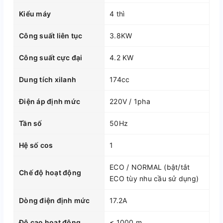
Kiểu máy
4 thì
Công suất liên tục
3.8KW
Công suất cực đại
4.2 KW
Dung tích xilanh
174cc
Điện áp định mức
220V / 1pha
Tần số
50Hz
Hệ số cos
1
ECO / NORMAL (bật/tắt
Chế độ hoạt động
ECO tùy nhu cầu sử dụng)
Dòng điện định mức
17.2A
Độ cao hoạt động
≤ 1000 m