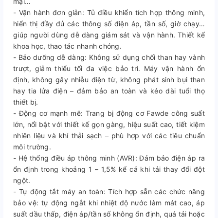
mại…
- Vận hành đơn giản: Tủ điều khiển tích hợp thông minh,
hiển thị đầy đủ các thông số điện áp, tần số, giờ chạy…
giúp người dùng dễ dàng giám sát và vận hành. Thiết kế
khoa học, thao tác nhanh chóng.
- Bảo dưỡng dễ dàng: Không sử dụng chổi than hay vành
trượt, giảm thiểu tối đa việc bảo trì. Máy vận hành ổn
định, không gây nhiễu điện từ, không phát sinh bụi than
hay tia lửa điện – đảm bảo an toàn và kéo dài tuổi thọ
thiết bị.
- Động cơ mạnh mẽ: Trang bị động cơ Fawde công suất
lớn, nổi bật với thiết kế gọn gàng, hiệu suất cao, tiết kiệm
nhiên liệu và khí thải sạch – phù hợp với các tiêu chuẩn
môi trường.
- Hệ thống điều áp thông minh (AVR): Đảm bảo điện áp ra
ổn định trong khoảng 1 – 1,5% kể cả khi tải thay đổi đột
ngột.
- Tự động tắt máy an toàn: Tích hợp sẵn các chức năng
bảo vệ: tự động ngắt khi nhiệt độ nước làm mát cao, áp
suất dầu thấp, điện áp/tần số không ổn định, quá tải hoặc