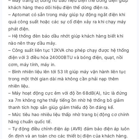
– Máy trang bị đồng hồ báo hiệu điện thế dòng điện giúp
khách hàng theo dõi hiệu điện thế dòng điện ra.
– Aptomat có sẵn trong máy giúp tự động ngắt điện khi
quá công suất hoặc các sự cố điện xảy ra khi chạy máy
phát điện.
– Hệ thống đèn báo dầu nhớt giúp khách hàng biết khi
nào nên thay dầu máy.
– Công suất liên tục 12KVA cho phép chạy được hệ thống
điện với 3 điều hòa 24000BTU và bóng điện, quạt, nồi
cơm, máy tính, máy in.
– Bình nhiên liệu lên tới 53 lít giúp máy vận hành liên tục
trong một thời gian dài mà không cần phải nạp thêm
nhiên liệu.
– Máy hoạt động cực êm với độ ồn 68dB(A), tức là đứng
xa 7m không nghe thấy tiếng ồn nhờ hệ thống bô giảm
thanh tích hợp sẵn giúp giảm thiểu độ ồn đáng kể.
– Mức tiêu hao nhiêu liệu thấp nhờ trang bị động cơ chính
hãng chuẩn quốc tế.
– Tự động điều chỉnh điện áp (AVR) đảm bảo điện áp luôn
ổn định và an toàn cho các thiết bị điện của khách hàng.