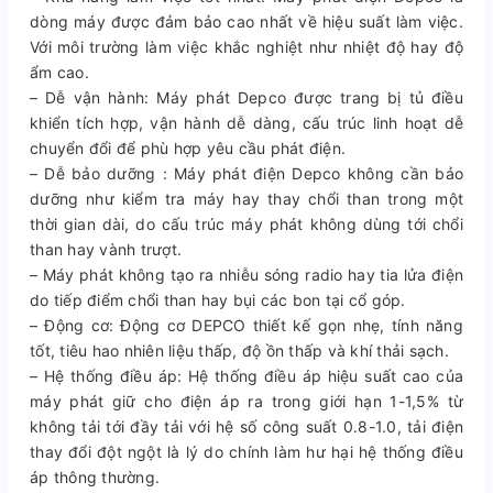
dòng máy được đảm bảo cao nhất về hiệu suất làm việc.
Với môi trường làm việc khắc nghiệt như nhiệt độ hay độ
ẩm cao.
– Dễ vận hành: Máy phát Depco được trang bị tủ điều
khiển tích hợp, vận hành dễ dàng, cấu trúc linh hoạt dễ
chuyển đổi để phù hợp yêu cầu phát điện.
– Dễ bảo dưỡng : Máy phát điện Depco không cần bảo
dưỡng như kiểm tra máy hay thay chổi than trong một
thời gian dài, do cấu trúc máy phát không dùng tới chổi
than hay vành trượt.
– Máy phát không tạo ra nhiễu sóng radio hay tia lửa điện
do tiếp điểm chổi than hay bụi các bon tại cổ góp.
– Động cơ: Động cơ DEPCO thiết kế gọn nhẹ, tính năng
tốt, tiêu hao nhiên liệu thấp, độ ồn thấp và khí thải sạch.
– Hệ thống điều áp: Hệ thống điều áp hiệu suất cao của
máy phát giữ cho điện áp ra trong giới hạn 1-1,5% từ
không tải tới đầy tải với hệ số công suất 0.8-1.0, tải điện
thay đổi đột ngột là lý do chính làm hư hại hệ thống điều
áp thông thường.