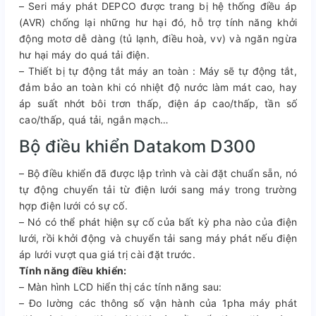
– Seri máy phát DEPCO được trang bị hệ thống điều áp
(AVR) chống lại những hư hại đó, hỗ trợ tính năng khởi
động motơ dễ dàng (tủ lạnh, điều hoà, vv) và ngăn ngừa
hư hại máy do quá tải điện.
– Thiết bị tự động tắt máy an toàn : Máy sẽ tự động tắt,
đảm bảo an toàn khi có nhiệt độ nước làm mát cao, hay
áp suất nhớt bôi trơn thấp, điện áp cao/thấp, tần số
cao/thấp, quá tải, ngắn mạch…
Bộ điều khiển Datakom D300
– Bộ điều khiển đã được lập trình và cài đặt chuẩn sẵn, nó
tự động chuyển tải từ điện lưới sang máy trong trường
hợp điện lưới có sự cố.
– Nó có thể phát hiện sự cố của bất kỳ pha nào của điện
lưới, rồi khởi động và chuyển tải sang máy phát nếu điện
áp lưới vượt qua giá trị cài đặt trước.
Tính năng điều khiển:
– Màn hình LCD hiển thị các tính năng sau:
– Đo lường các thông số vận hành của 1pha máy phát