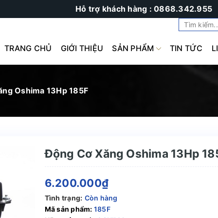
Hỗ trợ khách hàng : 0868.342.955
TRANG CHỦ
GIỚI THIỆU
SẢN PHẨM
TIN TỨC
L
ăng Oshima 13Hp 185F
Động Cơ Xăng Oshima 13Hp 18
6.200.000₫
Tình trạng:
Còn hàng
Mã sản phẩm:
185F