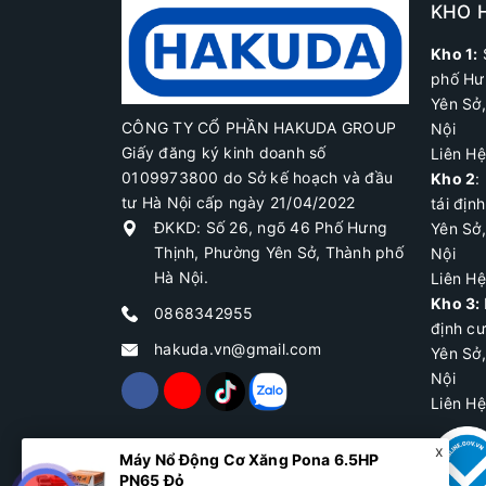
KHO 
Kho 1:
phố Hư
Yên Sở
CÔNG TY CỔ PHẦN HAKUDA GROUP
Nội
Giấy đăng ký kinh doanh số
Liên H
0109973800 do Sở kế hoạch và đầu
Kho 2
:
tư Hà Nội cấp ngày 21/04/2022
tái địn
ĐKKD: Số 26, ngõ 46 Phố Hưng
Yên Sở
Thịnh, Phường Yên Sở, Thành phố
Nội
Hà Nội.
Liên H
Kho 3:
0868342955
định c
hakuda.vn@gmail.com
Yên Sở
Nội
Liên H
Máy Nổ Động Cơ Xăng Pona 6.5HP
PN65 Đỏ