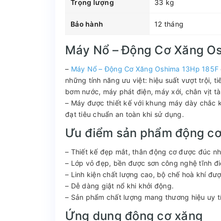
Trọng lượng
33 kg
Bảo hành
12 tháng
Máy Nổ – Động Cơ Xăng O
–
Máy Nổ – Động Cơ Xăng Oshima 13Hp 185F
những tính năng ưu việt: hiệu suất vượt trội, t
bơm nước, máy phát điện, máy xới, chân vịt tà
– Máy được thiết kế với khung máy dày chắc k
đạt tiêu chuẩn an toàn khi sử dụng.
Ưu điểm sản phẩm động cơ
– Thiết kế đẹp mắt, thân động cơ được đúc n
– Lớp vỏ đẹp, bền được sơn công nghệ tĩnh đi
– Linh kiện chất lượng cao, bộ chế hoà khí đư
– Dễ dàng giật nổ khi khởi động.
– Sản phẩm chất lượng mang thương hiệu uy tí
Ứng dụng động cơ xăng