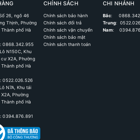
HÀNG
CHÍNH SÁCH
CHI NHÁNH
Số 26, ngõ 46
Chính sách bảo hành
Bắc
: 0868.342
ng Thịnh, Phường
Chính sách đổi trả
Trung
:
0522.02
, Thành phố Hà
Chính sách vận chuyển
Nam
: 0394.876
Chính sách bảo mật
ệ: 0868.342.955
Chính sách thanh toán
Lô N150C, Khu
h cư X2A
, Phường
, Thành phố Hà
ệ:
0522.026.526
Lô N7A, Khu tái
ư X2A, Phường
, Thành phố Hà
ệ: 0394.876.891