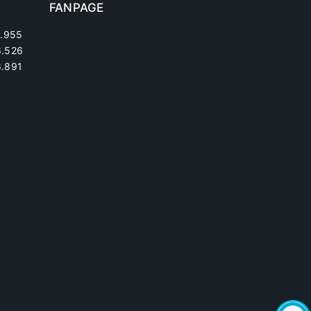
FANPAGE
.955
6.526
.891