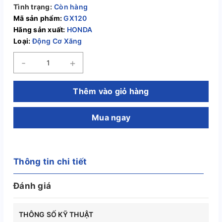
Tình trạng:
Còn hàng
Mã sản phẩm:
GX120
Hãng sản xuất:
HONDA
Loại:
Động Cơ Xăng
-
+
Thêm vào giỏ hàng
Mua ngay
Thông tin chi tiết
Đánh giá
THÔNG SỐ KỸ THUẬT