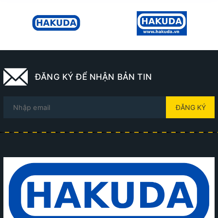
ĐĂNG KÝ ĐỂ NHẬN BẢN TIN
ĐĂNG KÝ