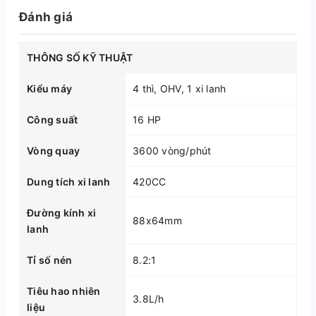
Đánh giá
THÔNG SỐ KỸ THUẬT
Kiểu máy
4 thì, OHV, 1 xi lanh
Công suất
16 HP
Vòng quay
3600 vòng/phút
Dung tích xi lanh
420CC
Đường kính xi
88x64mm
lanh
Tỉ số nén
8.2:1
Tiêu hao nhiên
3.8L/h
liệu