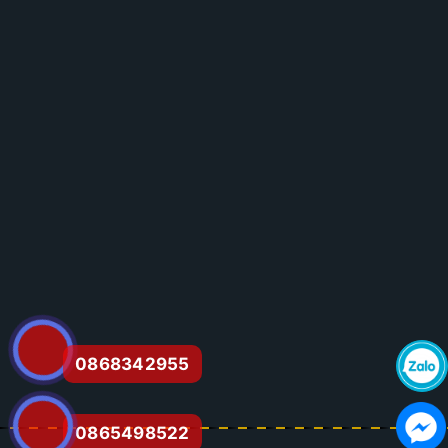
0868342955
0865498522