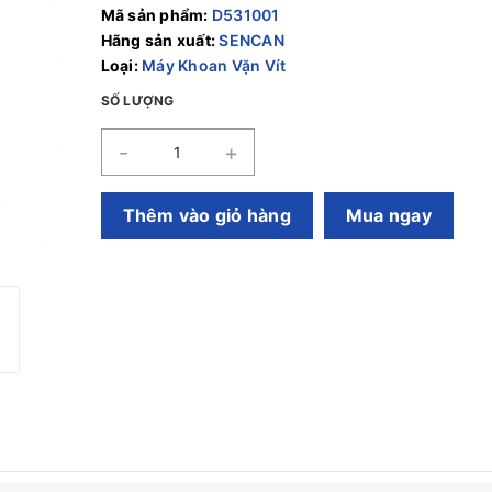
Mã sản phẩm:
D531001
Hãng sản xuất:
SENCAN
Loại:
Máy Khoan Vặn Vít
SỐ LƯỢNG
-
+
Thêm vào giỏ hàng
Mua ngay