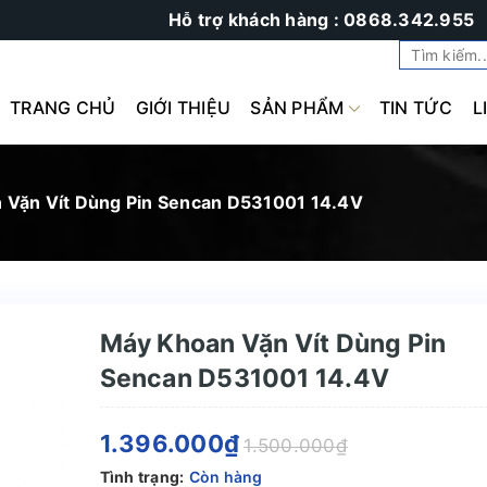
Hỗ trợ khách hàng : 0868.342.955
TRANG CHỦ
GIỚI THIỆU
SẢN PHẨM
TIN TỨC
L
 Vặn Vít Dùng Pin Sencan D531001 14.4V
Máy Khoan Vặn Vít Dùng Pin
Sencan D531001 14.4V
1.396.000₫
1.500.000₫
Tình trạng:
Còn hàng