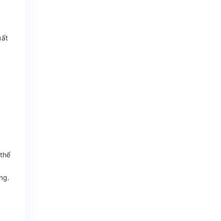
uất
 thể
ng.