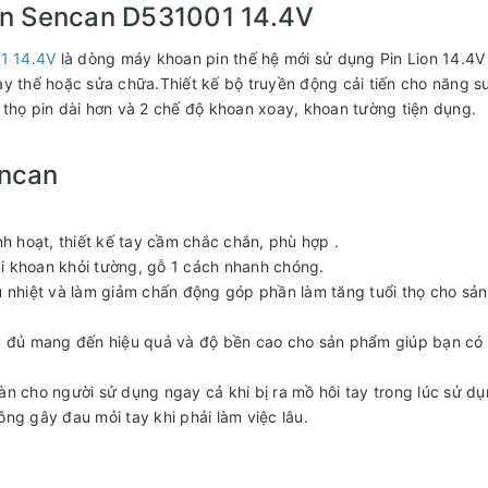
in Sencan D531001 14.4V
1 14.4V
là dòng máy khoan pin thế hệ mới sử dụng Pin Lion 14.4V
ay thế hoặc sửa chữa.Thiết kế bộ truyền động cải tiến cho năng s
 thọ pin dài hơn và 2 chế độ khoan xoay, khoan tường tiện dụng.
encan
 hoạt, thiết kế tay cầm chắc chắn, phù hợp .
i khoan khỏi tường, gỗ 1 cách nhanh chóng.
u nhiệt và làm giảm chấn động góp phần làm tăng tuổi thọ cho sản
ầy đủ mang đến hiệu quả và độ bền cao cho sản phẩm giúp bạn có
àn cho người sử dụng ngay cả khi bị ra mồ hôi tay trong lúc sử dụ
ông gây đau mỏi tay khi phải làm việc lâu.