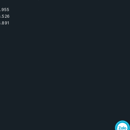
.955
6.526
.891