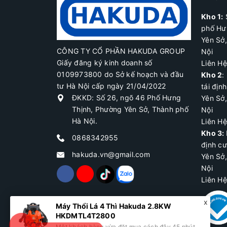
Kho 1:
phố Hư
Yên Sở
CÔNG TY CỔ PHẦN HAKUDA GROUP
Nội
Giấy đăng ký kinh doanh số
Liên H
0109973800 do Sở kế hoạch và đầu
Kho 2
:
tư Hà Nội cấp ngày 21/04/2022
tái địn
ĐKKD: Số 26, ngõ 46 Phố Hưng
Yên Sở
Thịnh, Phường Yên Sở, Thành phố
Nội
Hà Nội.
Liên H
Kho 3:
0868342955
định c
hakuda.vn@gmail.com
Yên Sở
Nội
Liên H
Máy Thổi Lá 4 Thì Hakuda 2.8KW
HKDMTL4T2800
Một khách hàng vừa đặt mua cách đây 45 phút