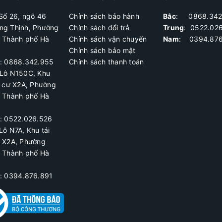
Số 26, ngõ 46
Chính sách bảo hành
Bắc
: 0868.342
ng Thịnh, Phường
Chính sách đổi trả
Trung
:
0522.02
, Thành phố Hà
Chính sách vận chuyển
Nam
: 0394.876
Chính sách bảo mật
ệ: 0868.342.955
Chính sách thanh toán
Lô N150C, Khu
h cư X2A
, Phường
, Thành phố Hà
ệ:
0522.026.526
Lô N7A, Khu tái
ư X2A, Phường
, Thành phố Hà
ệ: 0394.876.891