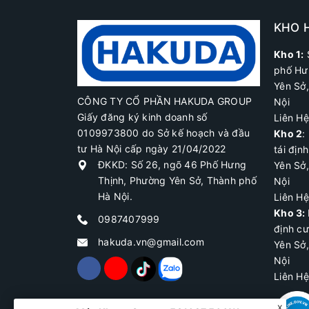
KHO 
Kho 1:
phố Hư
Yên Sở
CÔNG TY CỔ PHẦN HAKUDA GROUP
Nội
Giấy đăng ký kinh doanh số
Liên H
0109973800 do Sở kế hoạch và đầu
Kho 2
:
tư Hà Nội cấp ngày 21/04/2022
tái địn
ĐKKD: Số 26, ngõ 46 Phố Hưng
Yên Sở
Thịnh, Phường Yên Sở, Thành phố
Nội
Hà Nội.
Liên H
Kho 3:
0987407999
định c
hakuda.vn@gmail.com
Yên Sở
Nội
Liên H