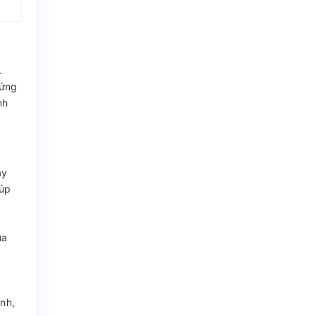
.
hứng
nh
áy
iúp
ủa
nh,