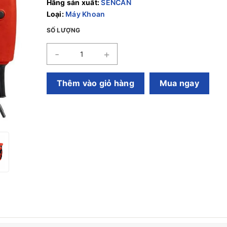
Hãng sản xuất:
SENCAN
Loại:
Máy Khoan
SỐ LƯỢNG
-
+
Thêm vào giỏ hàng
Mua ngay