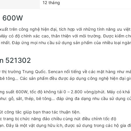
12 tháng
2 600W
uất trên công nghệ hiện đại, tích hợp với những tính năng ưu việt
áy có độ chính xác cao, thân thiện với môi trường. Được kiểm c
ốt nhất. Đáp ứng mọi nhu cầu sử dụng sản phẩm của nhiều loại ngà
n 521302
ở thị trường Trung Quốc. Sencan nổi tiếng về các mặt hàng như m
õi bê tông… Các sản phẩm đều được áp dụng công nghệ hiện đại g
g suất 600W, tốc độ không tải 0 – 2.800 vòng/phút. Máy có khả
u như: gỗ, sắt, thép, bê tông… đáp ứng đa dạng nhu cầu sử dụng c
t công tắc giúp bạn thao tác thuận tiện.
 trang bị chức năng đảo chiều cùng nút điều chỉnh tốc độ
n. Đây là một vật dụng hữu ích, được sử dụng trong các hộ gia đì