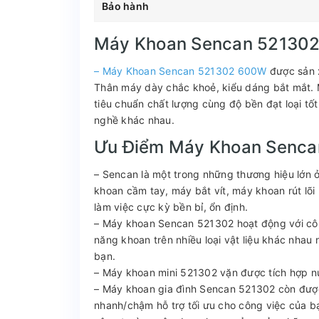
Bảo hành
Máy Khoan Sencan 52130
– Máy Khoan Sencan 521302 600W
được sản x
Thân máy dày chắc khoẻ, kiểu dáng bắt mắt. M
tiêu chuẩn chất lượng cùng độ bền đạt loại t
nghề khác nhau.
Ưu Điểm Máy Khoan Senca
– Sencan là một trong những thương hiệu lớn 
khoan cầm tay, máy bắt vít, máy khoan rút l
làm việc cực kỳ bền bỉ, ổn định.
– Máy khoan Sencan 521302 hoạt động với côn
năng khoan trên nhiều loại vật liệu khác nha
bạn.
– Máy khoan mini 521302 vặn được tích hợp nú
– Máy khoan gia đình Sencan 521302 còn được
nhanh/chậm hỗ trợ tối ưu cho công việc của bạ