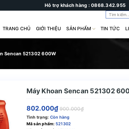
Hỗ trợ khách hàng : 0868.342.955
TRANG CHỦ
GIỚI THIỆU
SẢN PHẨM
TIN TỨC
L
n Sencan 521302 600W
Máy Khoan Sencan 521302 6
802.000₫
900.000₫
Tình trạng:
Còn hàng
Mã sản phẩm:
521302