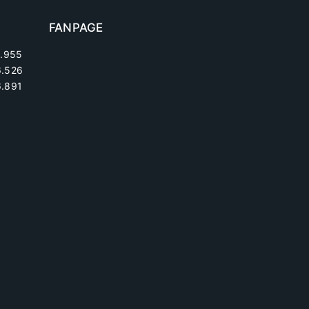
FANPAGE
.955
6.526
.891