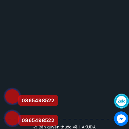
0865498522
0865498522
@ Bản quyền thuộc về HAKUDA