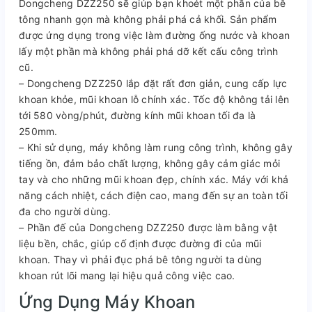
Dongcheng DZZ250 sẽ giúp bạn khoét một phần của bê
tông nhanh gọn mà không phải phá cả khối. Sản phẩm
được ứng dụng trong việc làm đường ống nước và khoan
lấy một phần mà không phải phá dỡ kết cấu công trình
cũ.
–
Dongcheng DZZ250 lắp đặt rất đơn giản, cung cấp lực
khoan khỏe, mũi khoan lỗ chính xác. Tốc độ không tải lên
tới 580 vòng/phút, đường kính mũi khoan tối đa là
250mm.
–
Khi sử dụng, máy không làm rung công trình, không gây
tiếng ồn, đảm bảo chất lượng, không gây cảm giác mỏi
tay và cho những mũi khoan đẹp, chính xác. Máy với khả
năng cách nhiệt, cách điện cao, mang đến sự an toàn tối
đa cho người dùng.
–
Phần đế của Dongcheng DZZ250 được làm bằng vật
liệu bền, chắc, giúp cố định được đường đi của mũi
khoan. Thay vì phải đục phá bê tông người ta dùng
khoan rút lõi mang lại hiệu quả công việc cao.
Ứng Dụng Máy Khoan