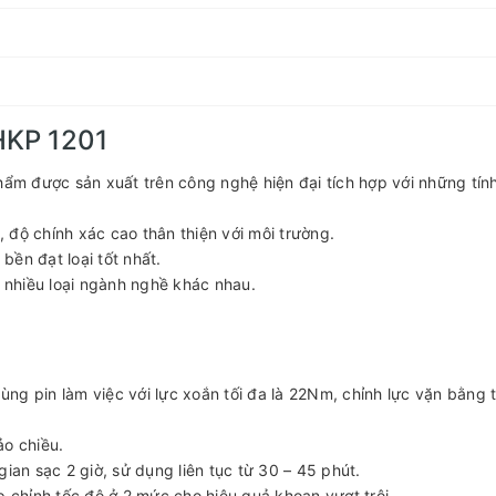
HKP 1201
hẩm được sản xuất trên công nghệ hiện đại tích hợp với những tín
 độ chính xác cao thân thiện với môi trường.
ền đạt loại tốt nhất.
nhiều loại ngành nghề khác nhau.
ng pin làm việc với lực xoắn tối đa là 22Nm, chỉnh lực vặn bằng 
ảo chiều.
ian sạc 2 giờ, sử dụng liên tục từ 30 – 45 phút.
chỉnh tốc độ ở 2 mức cho hiệu quả khoan vượt trội.