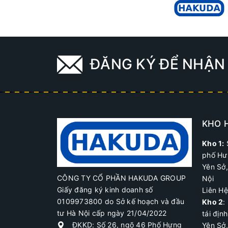
ĐĂNG KÝ ĐỂ NHẬN 
KHO 
Kho 1:
phố Hư
Yên Sở
CÔNG TY CỔ PHẦN HAKUDA GROUP
Nội
Giấy đăng ký kinh doanh số
Liên H
0109973800 do Sở kế hoạch và đầu
Kho 2
:
tư Hà Nội cấp ngày 21/04/2022
tái địn
ĐKKD: Số 26, ngõ 46 Phố Hưng
Yên Sở