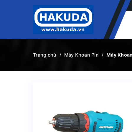
VẬT TƯ NGÂN HÀNG
DỤNG CỤ CẦM TAY
Máy Bơm Hút Bùn
Máy Xịt Thuốc Dây Dài
Máy Phun Thuốc
Máy Mở Bu Lông
Phụ Kiện
Xích Cẩu Hàng
Xe Nâng
Kẹp Tôn
Súng Bắn Đinh
Quạt Thông Gió
Máy Xoa Nền
Máy Vặn Vít
Máy Uốn Sắt
Máy Uốn Đai
Nam Châm Cẩu Hàng
Máy Tiện Ren
Máy Tỉa Rào
Máy Thổi Nhiệt
Máy Thổi Bụi
Máy Soi Tiền
Máy Siết Bu Lông
Máy Sấy Sàn
Máy Sấy Khí
Máy Sàng Cát
Máy Phun Sơn
Máy Phun Khói
Máy Phay Gỗ
Máy Mài Sàn
Máy Mài
Máy Khuấy Sơn
Máy Khoan Pin
Máy Hái Chè
Máy Gieo Hạt
Máy Đục Mộng
Máy Đục Bê Tông
Máy Khoan Từ
Máy Đo Laser
Máy Đánh Bóng
Máy Cưa
Máy Băm Nền
Máy Chà Tường
Máy Chà Nhám
Máy Cắt Tôn
Máy Cắt Sắt
Máy Cắt Rãnh
Máy Cắt Nhôm
Máy Cắt Gạch
Máy Cắt Cành
Máy Cắt Bê Tông
Máy Bơm Mỡ
Máy Bắt Ốc
Máy Bắt Vít
Máy Bào Gỗ
Khung Cẩu Xoay
Khung Cẩu Móc
Củ Phát Điện
Con Lăn Tạo Nhám
Con Chạy
Máy Khoan Đất
Máy Đầm
Máy Đếm Tiền
Máy Mài Hai Đá
Máy Giặt Thảm
Máy Đánh Giày
Dây Áp Lực
Đầu Xịt Áp Lực
Máy Khoan Bàn
Máy Khoan Rút Lõi
Máy Hút Bụi
Bộ Lưu Điện UPS
Bình Tích Khí
Máy Bơm Thuyền
Bình Bọt Tuyết
Máy Hút Ẩm
Máy Hàn
Máy Khoan
Đầu Nén Khí
Máy Tời
Pa Lăng
Bình Xịt Máy
Máy Xạ Phân
Bình Xịt Điện
Máy Xới Đất Chạy Dầu
Máy Xới Đất Chạy Xăng
Máy Xới Đất
Máy Nén Khí Không Dầu
Máy Nén Khí Trục Vít
Máy Nén Khí Dây Đai
Máy Nén Khí Đầu Nổ
Máy Nén Khí Có Dầu
Máy Nén Khí
Máy Nổ Dầu (Gió Đèn Đề)
Máy Nổ Dầu (Nước Đề)
Máy Nổ Dầu (Gió Đèn)
Máy Nổ Dầu (Gió Đề)
Máy Nổ Dầu (Nước)
Máy Nổ Dầu (Gió)
Máy Nổ Dầu (Đề)
Máy Nổ
Máy Cưa Xích Hakuda
Máy Cưa Xích
Máy Cắt Cỏ Đeo Lưng
Máy Cắt Cỏ Đẩy Tay
Máy Cắt Cỏ 4 Thì
Máy Cắt Cỏ 2 Thì
Máy Cắt Cỏ Hakuda
Máy Cắt Cỏ
Máy Thổi Lá Dùng Pin
Máy Thổi Lá 4 Thì
Máy Thổi Lá 2 Thì
Máy Thổi Lá Hakuda
Máy Thổi Lá
Động Cơ Xăng
Động Cơ Điện
Động Cơ Dầu
Động Cơ Hakuda
Động Cơ
Máy Bơm Nước Tăng Áp
Máy Bơm Nước Chạy Xăng
Máy Bơm Nước Chạy Dầu
Máy Bơm Nước Hakuda
Máy Bơm Nước
Máy Rửa Xe Gia Đình
Máy Rửa Xe Dây Đai
Máy Rửa Xe Chuyên Nghiệp
Máy Rửa Xe Hakuda
Máy Rửa Xe
Máy Phát Điện Đầu Nổ
Máy Phát Điện Đồng Bộ
Máy Phát Điện Công Nghiệp
Máy Phát Điện Chạy Xăng
Máy Phát Điện Chạy Dầu
Máy Phát Điện Chạy Xăng Inverter
Máy Phát Điện Hakuda
Máy Phát Điện
Trang chủ
/
Máy Khoan Pin
/
Máy Khoan