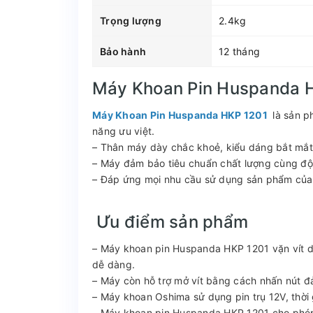
Trọng lượng
2.4kg
Bảo hành
12 tháng
Máy Khoan Pin Huspanda 
Máy Khoan Pin Huspanda HKP 1201
là sản p
năng ưu việt.
– Thân máy dày chắc khoẻ, kiểu dáng bắt mắt,
– Máy đảm bảo tiêu chuẩn chất lượng cùng độ b
– Đáp ứng mọi nhu cầu sử dụng sản phẩm của 
Ưu điểm sản phẩm
– Máy khoan pin Huspanda HKP 1201 vặn vít dù
dễ dàng.
– Máy còn hỗ trợ mở vít bằng cách nhấn nút đ
– Máy khoan Oshima sử dụng pin trụ 12V, thời g
– Máy khoan pin Huspanda HKP 1201 cho phép 