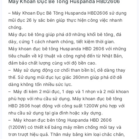
Máy Khoan Đục Bê Tông Huspanda HBD2606
– Máy Khoan Đục Bê Tông Huspanda HBD2606​​​​​​​
sử dụng
mũi đục 26 ly sắc bén giúp thực hiện công việc nhanh
chóng.
Máy đục bê tông giúp phá dỡ những khối bê tông, đá
dày, cứng 1 cách nhanh chóng, tiết kiệm thời gian.
Máy khoan đục bê tông Huspanda HBD 2606 với những
tiêu chuẩn về kỹ thuật và công nghệ đến từ Nhật Bản,
đảm bảo chất lượng cùng với độ bền cao.
– Máy sử dụng động cơ chổi than bền bỉ, dễ dàng thay
thế. Sử dụng mũi đục lục giác 260mm giúp phá dỡ dễ
dàng không tốn nhiều sức lực.
– Máy đi kèm 2 mũi đục, 1 dẹp và 1 nhọn và 2 mũi khoan
phù hợp với nhu cầu sử dụng. Máy khoan đục bê tông
HBD 2606 hoạt động với công suất 1200W phù hợp với
nhu cầu sử dụng tại gia đình hoặc xây dựng.
– Máy khoan đục bên tông Huspanda HBD 2606
(1200W) có thiết kế báng máy mềm chống mỏi tay và
trơn trượt hiệu quả. Thân máy bằng kim loại chắc chắn,