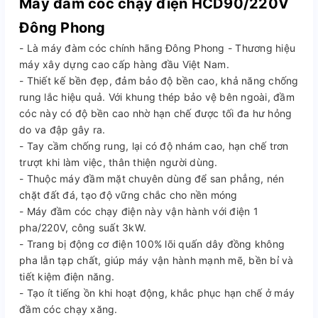
Máy đầm cóc chạy điện HCD90/220V
Đông Phong
- Là máy đàm cóc chính hãng Đông Phong - Thương hiệu
máy xây dựng cao cấp hàng đầu Việt Nam.
- Thiết kế bền đẹp, đảm bảo độ bền cao, khả năng chống
rung lắc hiệu quả. Với khung thép bảo vệ bên ngoài, đầm
cóc này có độ bền cao nhờ hạn chế được tối đa hư hỏng
do va đập gây ra.
- Tay cầm chống rung, lại có độ nhám cao, hạn chế trơn
trượt khi làm việc, thân thiện người dùng.
- Thuộc máy đầm mặt chuyên dùng để san phẳng, nén
chặt đất đá, tạo độ vững chắc cho nền móng
- Máy đầm cóc chạy điện này vận hành với điện 1
pha/220V, công suất 3kW.
- Trang bị động cơ điện 100% lõi quấn dây đồng không
pha lẫn tạp chất, giúp máy vận hành mạnh mẽ, bền bỉ và
tiết kiệm điện năng.
- Tạo ít tiếng ồn khi hoạt động, khắc phục hạn chế ở máy
đầm cóc chạy xăng.