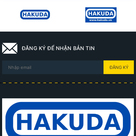
ĐĂNG KÝ ĐỂ NHẬN BẢN TIN
ĐĂNG KÝ