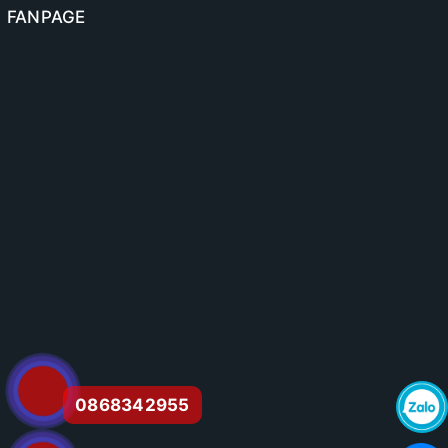
FANPAGE
0868342955