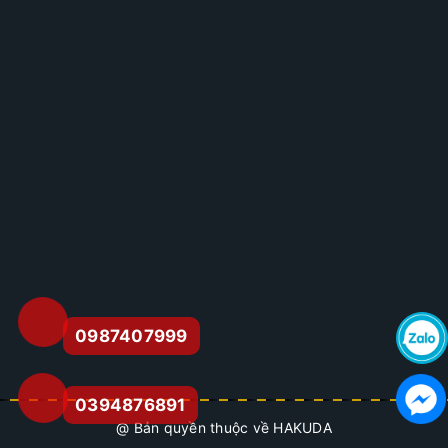
0987407999
0394876891
@ Bản quyền thuộc về HAKUDA