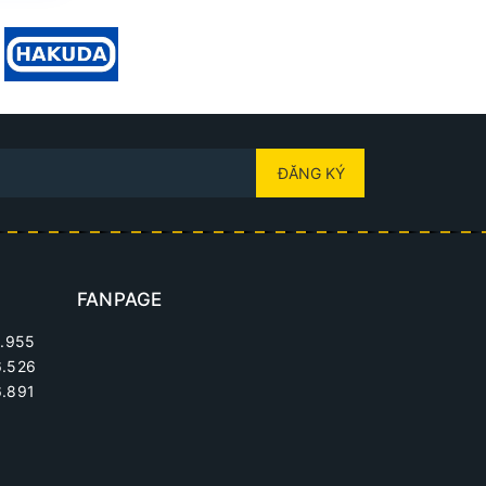
ĐĂNG KÝ
FANPAGE
.955
6.526
.891