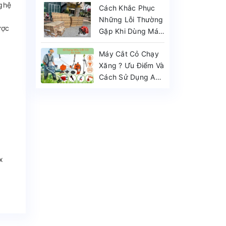
ghệ
Cách Khắc Phục
Những Lỗi Thường
ược
Gặp Khi Dùng Máy
Cắt Cỏ
Máy Cắt Cỏ Chạy
Xăng ? Ưu Điểm Và
Cách Sử Dụng An
Toàn
x