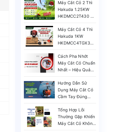
Máy Cắt Cỏ 2 Thì
Hakuda 1.25KW
HKDMCC2T430 –
Mạnh Mẽ, Bền Bỉ
Máy Cắt Cỏ 4 Thì
Hakuda 1KW
HKDMCC4TGX35:
Hiệu Suất Cao,
Cách Pha Nhớt
Bền Bỉ & Tối Ưu
Máy Cắt Cỏ Chuẩn
Mọi Công Việc
Nhất – Hiệu Quả
Và An Toàn
Hướng Dẫn Sử
Dụng Máy Cắt Cỏ
Cầm Tay Đúng
Cách
Tổng Hợp Lỗi
Thường Gặp Khiến
Máy Cắt Cỏ Không
Nổ