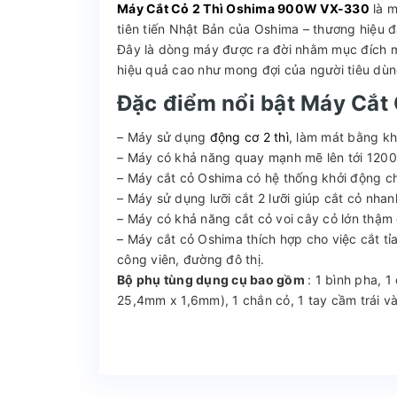
Máy Cắt Cỏ 2 Thì Oshima 900W VX-330
là m
tiên tiến Nhật Bản của Oshima – thương hiệu đã
Đây là dòng máy được ra đời nhằm mục đích 
hiệu quả cao như mong đợi của người tiêu dùn
Đặc điểm nổi bật Máy Cắ
– Máy sử dụng
động cơ 2 thì
, làm mát bằng khí
– Máy có khả năng quay mạnh mẽ lên tới 1200
– Máy cắt cỏ Oshima có hệ thống khởi động ch
– Máy sử dụng lưỡi cắt 2 lưỡi giúp cắt cỏ nhan
– Máy có khả năng cắt cỏ voi cây cỏ lớn thậm c
– Máy cắt cỏ Oshima thích hợp cho việc cắt tỉ
công viên, đường đô thị.
Bộ phụ tùng dụng cụ bao gồm
: 1 bình pha, 
25,4mm x 1,6mm), 1 chắn cỏ, 1 tay cầm trái và 