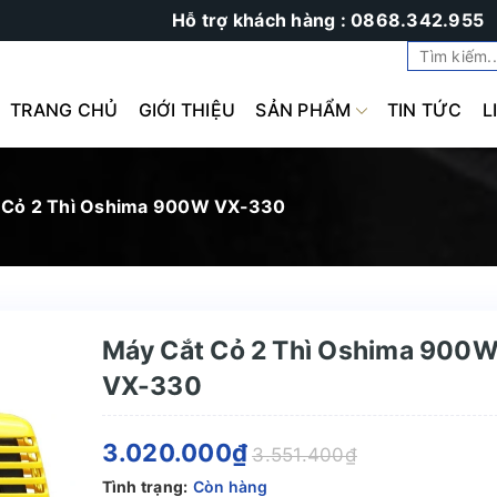
Hỗ trợ khách hàng : 0868.342.955
TRANG CHỦ
GIỚI THIỆU
SẢN PHẨM
TIN TỨC
L
 Cỏ 2 Thì Oshima 900W VX-330
Máy Cắt Cỏ 2 Thì Oshima 900
VX-330
3.020.000₫
3.551.400₫
Tình trạng:
Còn hàng