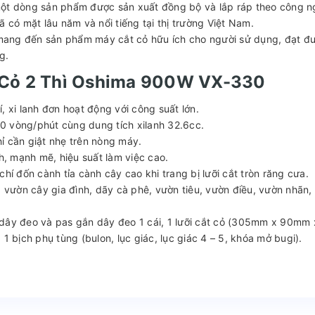
ột dòng sản phẩm được sản xuất đồng bộ và lắp ráp theo công n
 có mặt lâu năm và nổi tiếng tại thị trường Việt Nam.
mang đến sản phẩm máy cắt cỏ hữu ích cho người sử dụng, đạt đ
g.
t Cỏ 2 Thì Oshima 900W VX-330
, xi lanh đơn hoạt động với công suất lớn.
0 vòng/phút cùng dung tích xilanh 32.6cc.
ỉ cần giật nhẹ trên nòng máy.
h, mạnh mẽ, hiệu suất làm việc cao.
hí đốn cành tỉa cành cây cao khi trang bị lưỡi cắt tròn răng cưa.
a vườn cây gia đình, dãy cà phê, vườn tiêu, vườn điều, vườn nhãn,
1 dây đeo và pas gắn dây đeo 1 cái, 1 lưỡi cắt cỏ (305mm x 90mm 
1 bịch phụ tùng (bulon, lục giác, lục giác 4 – 5, khóa mở bugi).