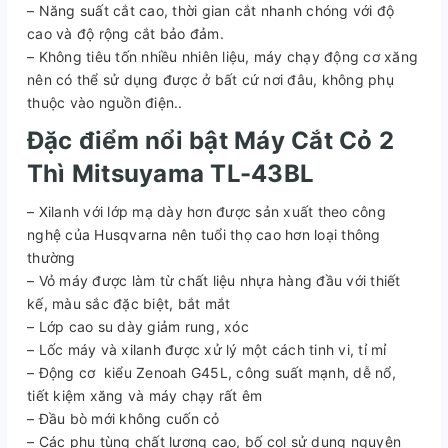
– Năng suất cắt cao, thời gian cắt nhanh chóng với độ
cao và độ rộng cắt bảo đảm.
– Không tiêu tốn nhiều nhiên liệu, máy chạy động cơ xăng
nên có thể sử dụng được ở bất cứ nơi đâu, không phụ
thuộc vào nguồn điện..
Đặc điểm nổi bật Máy Cắt Cỏ 2
Thì Mitsuyama TL-43BL
– Xilanh với lớp mạ dày hơn được sản xuất theo công
nghệ của Husqvarna nên tuổi thọ cao hơn loại thông
thường
– Vỏ máy được làm từ chất liệu nhựa hàng đầu với thiết
kế, màu sắc đặc biệt, bắt mắt
– Lớp cao su dày giảm rung, xóc
– Lốc máy và xilanh được xử lý một cách tinh vi, tỉ mỉ
– Động cơ kiểu Zenoah G45L, công suất mạnh, dễ nổ,
tiết kiệm xăng và máy chạy rất êm
– Đầu bò mới không cuốn cỏ
– Các phụ tùng chất lượng cao, bố col sử dụng nguyên