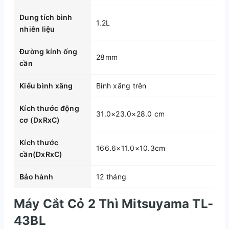
Dung tích bình
1.2L
nhiên liệu
Đường kính ống
28mm
cần
Kiểu bình xăng
Bình xăng trên
Kích thước động
31.0×23.0×28.0 cm
cơ (DxRxC)
Kích thước
166.6×11.0×10.3cm
cần(DxRxC)
Bảo hành
12 tháng
Máy Cắt Cỏ 2 Thì Mitsuyama TL-
43BL