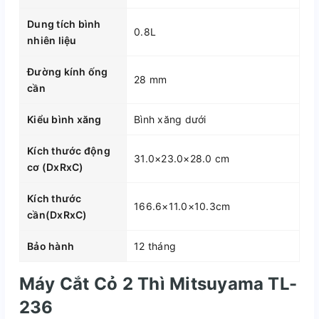
Dung tích bình
0.8L
nhiên liệu
Đường kính ống
28 mm
cần
Kiểu bình xăng
Bình xăng dưới
Kích thước động
31.0×23.0×28.0 cm
cơ (DxRxC)
Kích thước
166.6×11.0×10.3cm
cần(DxRxC)
Bảo hành
12 tháng
Máy Cắt Cỏ 2 Thì Mitsuyama TL-
236