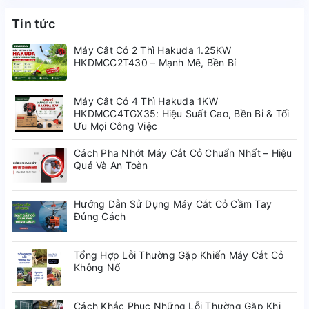
Tin tức
Máy Cắt Cỏ 2 Thì Hakuda 1.25KW
HKDMCC2T430 – Mạnh Mẽ, Bền Bỉ
Máy Cắt Cỏ 4 Thì Hakuda 1KW
HKDMCC4TGX35: Hiệu Suất Cao, Bền Bỉ & Tối
Ưu Mọi Công Việc
Cách Pha Nhớt Máy Cắt Cỏ Chuẩn Nhất – Hiệu
Quả Và An Toàn
Hướng Dẫn Sử Dụng Máy Cắt Cỏ Cầm Tay
Đúng Cách
Tổng Hợp Lỗi Thường Gặp Khiến Máy Cắt Cỏ
Không Nổ
Cách Khắc Phục Những Lỗi Thường Gặp Khi