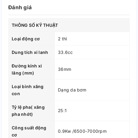
Đánh giá
THÔNG SỐ KỸ THUẬT
Loại động cơ
2 thì
Dung tích xi lanh
33.6cc
Đường kính xi
36mm
lăng (mm)
Loại bình xăng
Dạng da bơm
con
Tỷ lệ pha( xăng
25:1
pha nhớt)
Công suất động
0.9Kw /6500-7000rpm
cơ