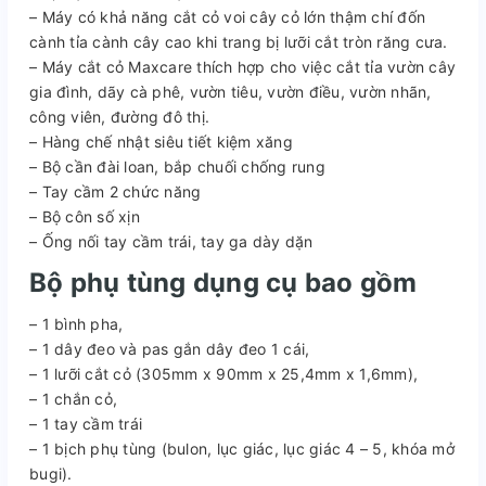
– Máy có khả năng cắt cỏ voi cây cỏ lớn thậm chí đốn
cành tỉa cành cây cao khi trang bị lưỡi cắt tròn răng cưa.
– Máy cắt cỏ Maxcare thích hợp cho việc cắt tỉa vườn cây
gia đình, dãy cà phê, vườn tiêu, vườn điều, vườn nhãn,
công viên, đường đô thị.
– Hàng chế nhật siêu tiết kiệm xăng
– Bộ cần đài loan, bắp chuối chống rung
– Tay cầm 2 chức năng
– Bộ côn số xịn
– Ống nối tay cầm trái, tay ga dày dặn
Bộ phụ tùng dụng cụ bao gồm
– 1 bình pha,
– 1 dây đeo và pas gắn dây đeo 1 cái,
– 1 lưỡi cắt cỏ (305mm x 90mm x 25,4mm x 1,6mm),
– 1 chắn cỏ,
– 1 tay cầm trái
– 1 bịch phụ tùng (bulon, lục giác, lục giác 4 – 5, khóa mở
bugi).