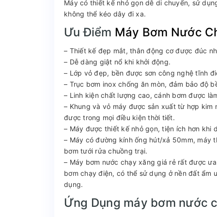
Máy có thiết kế nhỏ gọn dễ di chuyển, sử dụn
không thể kéo dây đi xa.
Ưu Điểm
Máy Bơm Nước Ch
– Thiết kế đẹp mắt, thân động cơ được đúc n
– Dễ dàng giật nổ khi khởi động.
– Lớp vỏ đẹp, bền được sơn công nghệ tĩnh đi
– Trục bơm inox chống ăn mòn, đảm bảo độ bền
– Linh kiện chất lượng cao, cánh bơm được làm
– Khung và vỏ máy được sản xuất từ hợp kim n
được trong mọi điều kiện thời tiết.
– Máy được thiết kế nhỏ gọn, tiện ích hơn khi 
– Máy có đường kính ống hút/xả 50mm, máy th
bơm tưới rửa chuồng trại.
– Máy bơm nước chạy xăng giá rẻ rất được ưa c
bơm chạy điện, có thể sử dụng ở nền đất ẩm ư
dụng.
Ứng Dụng máy bơm nước c