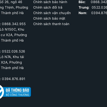
Số 26, ngõ 46
Chính sách bảo hành
Bắc
: 0868.342
ng Thịnh, Phường
Chính sách đổi trả
Trung
:
0522.02
, Thành phố Hà
Chính sách vận chuyển
Nam
: 0394.876
Chính sách bảo mật
ệ: 0868.342.955
Chính sách thanh toán
Lô N150C, Khu
h cư X2A
, Phường
, Thành phố Hà
ệ:
0522.026.526
Lô N7A, Khu tái
ư X2A, Phường
, Thành phố Hà
ệ: 0394.876.891