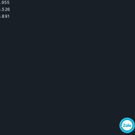
.955
6.526
.891