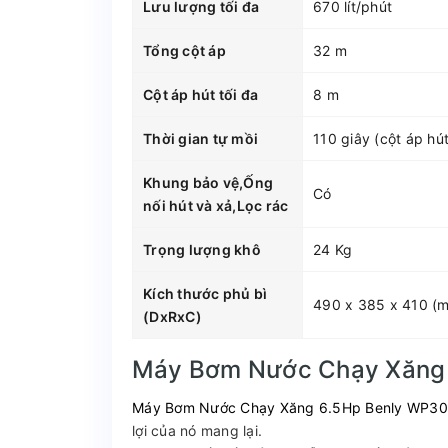
Lưu lượng tối đa
670 lít/phút
Tổng cột áp
32 m
Cột áp hút tối đa
8 m
Thời gian tự mồi
110 giây (cột áp hú
Khung bảo vệ,Ống
Có
nối hút và xả,Lọc rác
Trọng lượng khô
24 Kg
Kích thước phủ bì
490 x 385 x 410 (
(DxRxC)
Máy Bơm Nước Chạy Xăng
Máy Bơm Nước Chạy Xăng 6.5Hp Benly WP30
lợi của nó mang lại.