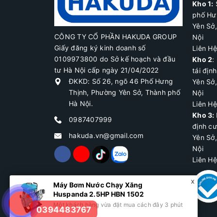
Kho 1:
phố Hư
Yên Sở
CÔNG TY CỔ PHẦN HAKUDA GROUP
Nội
Giấy đăng ký kinh doanh số
Liên H
0109973800 do Sở kế hoạch và đầu
Kho 2
:
tư Hà Nội cấp ngày 21/04/2022
tái địn
ĐKKD: Số 26, ngõ 46 Phố Hưng
Yên Sở
Thịnh, Phường Yên Sở, Thành phố
Nội
Hà Nội.
Liên H
Kho 3:
0987407999
định c
hakuda.vn@gmail.com
Yên Sở
Nội
Liên H
Máy Bơm Nước Chạy Xăng
Huspanda 2.5HP HBN 1502
Một khách hàng vừa đặt mua cách đây 3 phút
0394483767