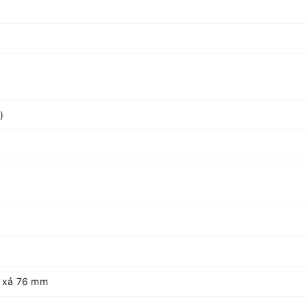
)
t xả 76 mm