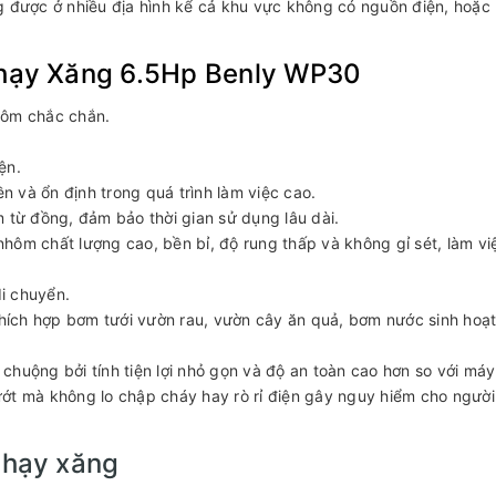
g được ở nhiều địa hình kể cả khu vực không có nguồn điện, hoặc
ạy Xăng 6.5Hp Benly WP30
hôm chắc chắn.
ện.
 và ổn định trong quá trình làm việc cao.
 từ đồng, đảm bảo thời gian sử dụng lâu dài.
hôm chất lượng cao, bền bỉ, độ rung thấp và không gỉ sét, làm vi
di chuyển.
ích hợp bơm tưới vườn rau, vườn cây ăn quả, bơm nước sinh hoạt
huộng bởi tính tiện lợi nhỏ gọn và độ an toàn cao hơn so với máy
ớt mà không lo chập cháy hay rò rỉ điện gây nguy hiểm cho người
hạy xăng