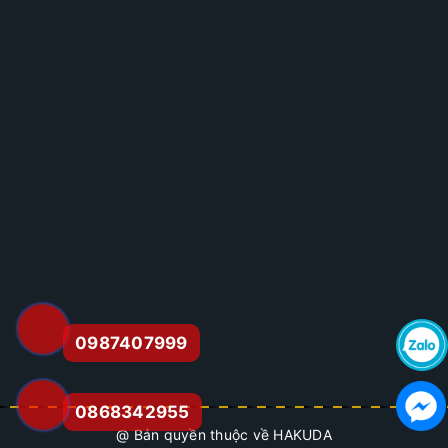
0987407999
0868342955
@ Bản quyền thuộc về HAKUDA