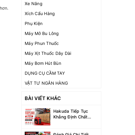
Xe Nâng
 hơn.
Xích Cẩu Hàng
Phụ Kiện
Máy Mở Bu Lông
Máy Phun Thuốc
Máy Xịt Thuốc Dây Dài
Máy Bơm Hút Bùn
DỤNG CỤ CẦM TAY
VẬT TƯ NGÂN HÀNG
BÀI VIẾT KHÁC
Hakuda Tiếp Tục
Khẳng Định Chất
Lượng Với Dự Án Bàn
Giao Máy Phát Điện
Inverter 2KW
Đánh Giá Chi Tiết