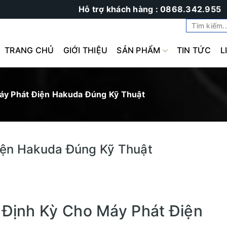
Hỗ trợ khách hàng : 0868.342.955
TRANG CHỦ
GIỚI THIỆU
SẢN PHẨM
TIN TỨC
L
áy Phát Điện Hakuda Đúng Kỹ Thuật
iện Hakuda Đúng Kỹ Thuật
 Định Kỳ Cho Máy Phát Điện