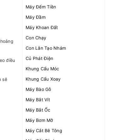
Máy Đếm Tiền
Máy Đầm
Máy Khoan Đất
Con Chạy
khoảng
Con Lăn Tạo Nhám
Củ Phát Điện
eo điều
Khung Cẩu Móc
Khung Cẩu Xoay
n sẽ
Máy Bào Gỗ
Máy Bắt Vít
Máy Bắt Ốc
Máy Bơm Mỡ
Máy Cắt Bê Tông