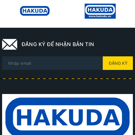
ĐĂNG KÝ ĐỂ NHẬN BẢN TIN
ĐĂNG KÝ