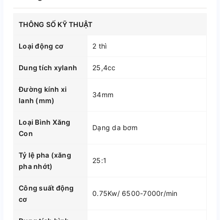
THÔNG SỐ KỸ THUẬT
Loại động cơ
2 thì
Dung tích xylanh
25,4cc
Đường kính xi
34mm
lanh (mm)
Loại Bình Xăng
Dạng da bơm
Con
Tỷ lệ pha (xăng
25:1
pha nhớt)
Công suất động
0.75Kw/ 6500-7000r/min
cơ