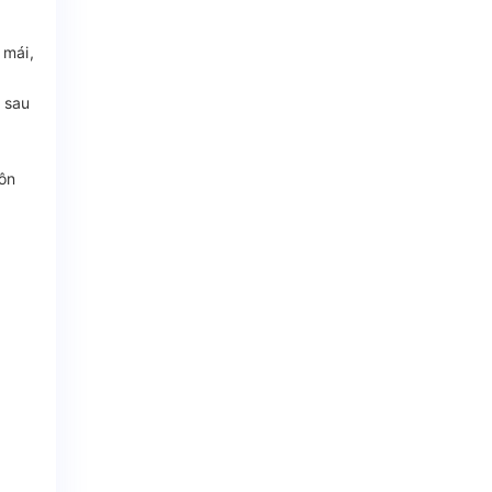
 mái,
 sau
côn