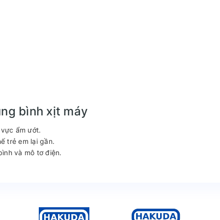
ụng bình xịt máy
 vực ẩm ướt.
ế trẻ em lại gần.
ình và mô tơ điện.