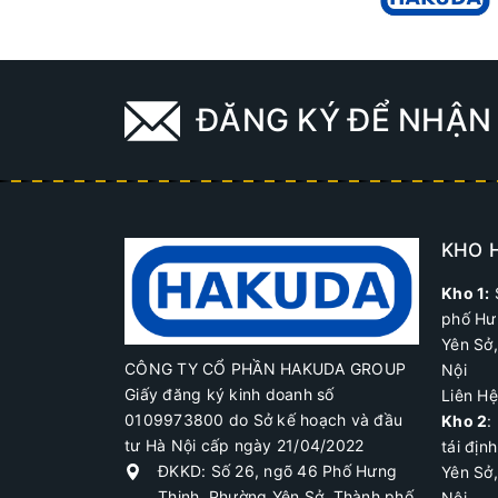
ĐĂNG KÝ ĐỂ NHẬN 
KHO 
Kho 1:
phố Hư
Yên Sở
CÔNG TY CỔ PHẦN HAKUDA GROUP
Nội
Giấy đăng ký kinh doanh số
Liên H
0109973800 do Sở kế hoạch và đầu
Kho 2
:
tư Hà Nội cấp ngày 21/04/2022
tái địn
ĐKKD: Số 26, ngõ 46 Phố Hưng
Yên Sở
Thịnh, Phường Yên Sở, Thành phố
Nội