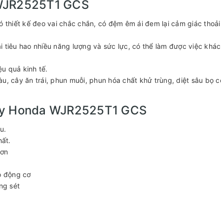
 WJR2525T1 GCS
hiết kế đeo vai chắc chắn, có đệm êm ái đem lại cảm giác thoải
 tiêu hao nhiều năng lượng và sức lực, có thể làm được việc khác
u quả kinh tế.
u, cây ăn trái, phun muỗi, phun hóa chất khử trùng, diệt sâu bọ 
Máy Honda WJR2525T1 GCS
u.
ất.
hơn
o động cơ
ng sét