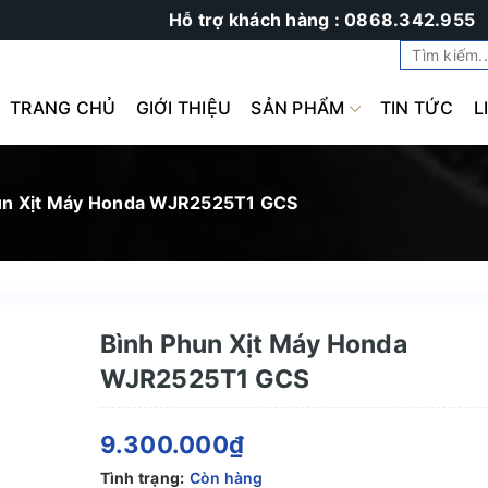
Hỗ trợ khách hàng : 0868.342.955
TRANG CHỦ
GIỚI THIỆU
SẢN PHẨM
TIN TỨC
L
un Xịt Máy Honda WJR2525T1 GCS
Bình Phun Xịt Máy Honda
WJR2525T1 GCS
9.300.000₫
Tình trạng:
Còn hàng