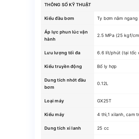
THÔNG SỐ KỸ THUẬT
Kiểu đầu bơm
Ty bơm nằm ngang
Áp lực phun lúc vận
2.5 MPa (25 kgf/cm2
hành
Lưu lượng tối đa
6.6 lít/phút (tại tố
Kiểu truyền động
Bố ly hợp
Dung tích nhớt đầu
0.12L
bơm
Loại máy
GX25T
Kiểu máy
4 thì,1 xilanh, cam t
Dung tích xi lanh
25 cc