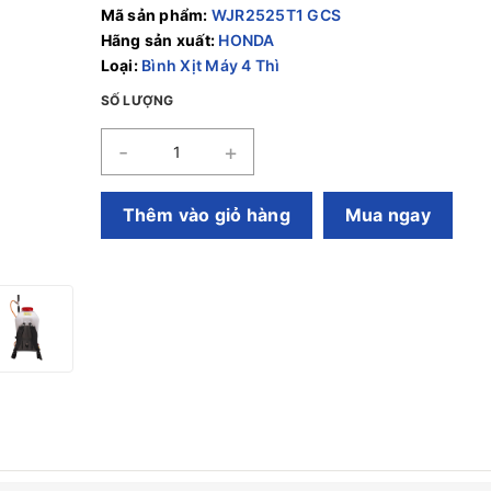
Mã sản phẩm:
WJR2525T1 GCS
Hãng sản xuất:
HONDA
Loại:
Bình Xịt Máy 4 Thì
SỐ LƯỢNG
-
+
Thêm vào giỏ hàng
Mua ngay