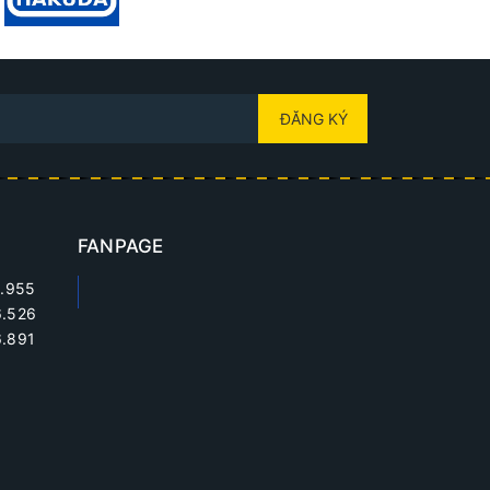
ĐĂNG KÝ
FANPAGE
.955
6.526
.891