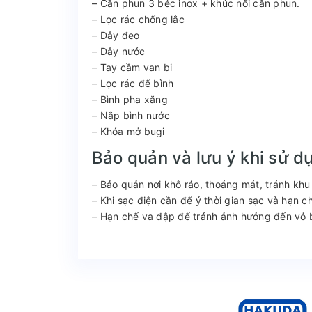
– Cần phun 3 béc inox + khúc nối cần phun.
– Lọc rác chống lắc
– Dây đeo
– Dây nước
– Tay cầm van bi
– Lọc rác đế bình
– Bình pha xăng
– Nắp bình nước
– Khóa mở bugi
Bảo quản và lưu ý khi sử d
– Bảo quản nơi khô ráo, thoáng mát, tránh khu
– Khi sạc điện cần để ý thời gian sạc và hạn ch
– Hạn chế va đập để tránh ảnh hưởng đến vỏ b