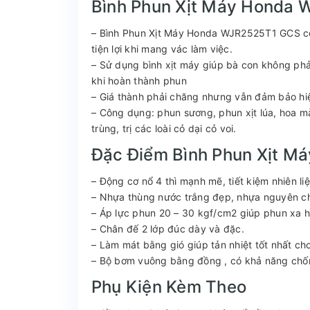
Bình Phun Xịt Máy Honda
– Bình Phun Xịt Máy Honda WJR2525T1 GCS có t
tiện lợi khi mang vác làm việc.
– Sử dụng bình xịt máy giúp bà con không phải
khi hoàn thành phun
– Giá thành phải chăng nhưng vẫn đảm bảo hiệ
– Công dụng: phun sương, phun xịt lúa, hoa mà
trùng, trị các loài cỏ dại cỏ voi.
Đặc Điểm Bình Phun Xịt 
– Động cơ nổ 4 thì mạnh mẽ, tiết kiệm nhiên liệ
– Nhựa thùng nước trắng đẹp, nhựa nguyên ch
– Áp lực phun 20 – 30 kgf/cm2 giúp phun xa 
– Chân đế 2 lớp đúc dày và đặc.
– Làm mát bằng gió giúp tản nhiệt tốt nhất ch
– Bộ bơm vuông bằng đồng , có khả năng chố
Phụ Kiện Kèm Theo