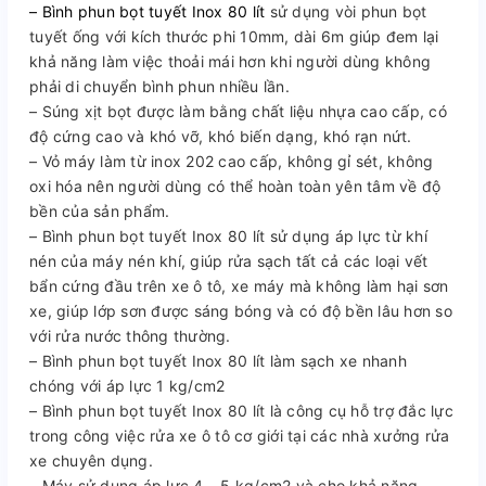
– Bình phun bọt tuyết Inox 80 lít
sử dụng vòi phun bọt
tuyết ống với kích thước phi 10mm, dài 6m giúp đem lại
khả năng làm việc thoải mái hơn khi người dùng không
phải di chuyển bình phun nhiều lần.
– Súng xịt bọt được làm bằng chất liệu nhựa cao cấp, có
độ cứng cao và khó vỡ, khó biến dạng, khó rạn nứt.
– Vỏ máy làm từ inox 202 cao cấp, không gỉ sét, không
oxi hóa nên người dùng có thể hoàn toàn yên tâm về độ
bền của sản phẩm.
– Bình phun bọt tuyết Inox 80 lít sử dụng áp lực từ khí
nén của máy nén khí, giúp rửa sạch tất cả các loại vết
bẩn cứng đầu trên xe ô tô, xe máy mà không làm hại sơn
xe, giúp lớp sơn được sáng bóng và có độ bền lâu hơn so
với rửa nước thông thường.
– Bình phun bọt tuyết Inox 80 lít làm sạch xe nhanh
chóng với áp lực 1 kg/cm2
– Bình phun bọt tuyết Inox 80 lít là công cụ hỗ trợ đắc lực
trong công việc rửa xe ô tô cơ giới tại các nhà xưởng rửa
xe chuyên dụng.
– Máy sử dụng áp lực 4 – 5 kg/cm2 và cho khả năng