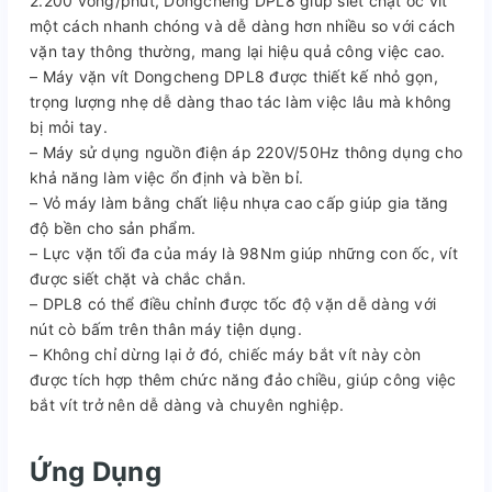
2.200 vòng/phút, Dongcheng DPL8 giúp siết chặt ốc vít
một cách nhanh chóng và dễ dàng hơn nhiều so với cách
vặn tay thông thường, mang lại hiệu quả công việc cao.
– Máy vặn vít Dongcheng DPL8 được thiết kế nhỏ gọn,
trọng lượng nhẹ dễ dàng thao tác làm việc lâu mà không
bị mỏi tay.
– Máy sử dụng nguồn điện áp 220V/50Hz thông dụng cho
khả năng làm việc ổn định và bền bỉ.
– Vỏ máy làm bằng chất liệu nhựa cao cấp giúp gia tăng
độ bền cho sản phẩm.
– Lực vặn tối đa của máy là 98Nm giúp những con ốc, vít
được siết chặt và chắc chắn.
– DPL8 có thể điều chỉnh được tốc độ vặn dễ dàng với
nút cò bấm trên thân máy tiện dụng.
– Không chỉ dừng lại ở đó, chiếc máy bắt vít này còn
được tích hợp thêm chức năng đảo chiều, giúp công việc
bắt vít trở nên dễ dàng và chuyên nghiệp.
Ứng Dụng