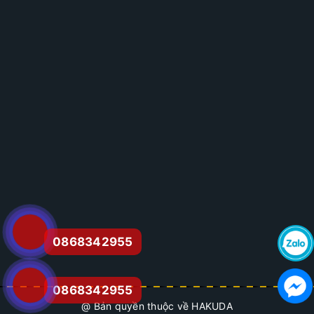
0868342955
0868342955
@ Bản quyền thuộc về HAKUDA