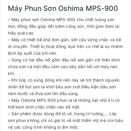
Máy Phun Sơn Oshima MPS-900
– Máy phun sơn Oshima MPS-900 cho chất lượng sơn
mịn, đồng đều giúp tiết kiệm công sức, thời gian đem lại
hiệu quả cao.
– Máy có thiết kế khá đơn giản, kết cấu vững chắc và dễ
di chuyển. Thiết bị hoạt động dựa trên cơ chế là sự chênh
lệch áp suất của khí nén.
– Súng có hai đầu nối gồm đầu nối sơn gắn với thân bình
chứa sơn và một đầu cắm vào dây dẫn nối với máy nén
khí.
– Khi bóp cò súng dòng khi nén này sẽ trở thành nguyên
nhân để hút sơn ra khỏi bầu sơn (với điều kiện bầu sơn
nằm dưới) và đưa sơn lên đầu súng.
– Máy Oshima MPS-900 phun ra là những hạt nhỏ li ti có
thể bám dính chắc chắn vào bề mặt.
– Sản phẩm được dùng để tô vẽ, trang trí tường,... Lớp
sơn phun không chỉ có giá trị về mặt thẩm mỹ mà còn bảo
vệ các công trình không bị ẩm mốc.