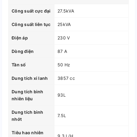
Công suất cực đại
27.5kVA
Công suất liên tục
25kVA
Điện áp
230 V
Dòng điện
87 A
Tần số
50 Hz
Dung tích xi lanh
3857 cc
Dung tích bình
93L
nhiên liệu
Dung tích bình
7.5L
nhớt
Tiêu hao nhiên
9.3 L/H