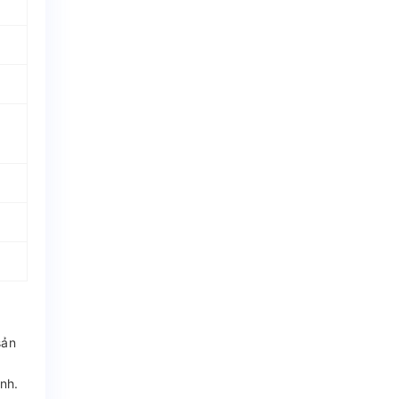
sản
nh.