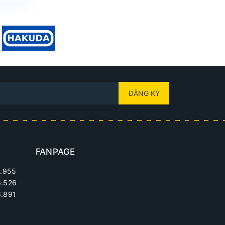
ĐĂNG KÝ
FANPAGE
.955
6.526
.891