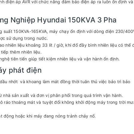
ỉnh điện áp AVR với chức năng đảm bảo điện áp ra luôn ổn định và
ông Nghiệp Hyundai 150KVA 3 Pha
ông suất 150KVA-165KVA, máy chạy ổn định với dòng điện 230/400
ược sử dụng trong nước.
o nhiên liệu khoảng 33 lít / giờ, khi đổ đầy bình nhiên liệu có thể 
tiếp thêm nhiên liệu.
hệ tiên tiến giúp tiết kiệm nhiên liệu và vận hành ổn định.
áy phát điện
, dầu nhớt và khoang làm mát đồng thời tuân thủ việc bảo trì bảo
 nhà sản xuất và đơn vị phân phối trong quá trình vận hành.
khô ráo thoáng mát và tuyệt đối không khởi động máy trong trời mư
oạt động hoặc khi máy đang nóng tránh cháy nổ.