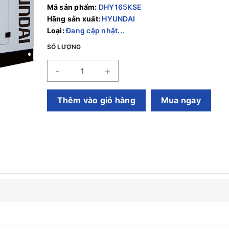
Mã sản phẩm:
DHY165KSE
Hãng sản xuất:
HYUNDAI
Loại:
Đang cập nhật...
SỐ LƯỢNG
-
+
Thêm vào giỏ hàng
Mua ngay