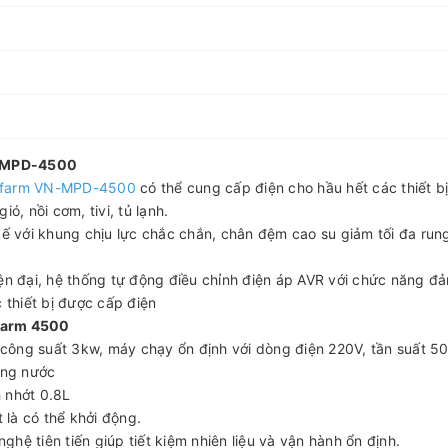
N-MPD-4500
nafarm VN-MPD-4500
có thể cung cấp điện cho hầu hết các thiết b
ó, nồi cơm, tivi, tủ lạnh.
kế với khung chịu lực chắc chắn, chân đệm cao su giảm tối đa rung
iện đại, hệ thống tự động điều chỉnh điện áp AVR với chức năng đ
 thiết bị được cấp điện
afarm 4500
à công suất 3kw, máy chạy ổn định với dòng điện 220V, tần suất 5
ong nước
h nhớt 0.8L
 là có thể khởi động.
hệ tiên tiến giúp tiết kiệm nhiên liệu và vận hành ổn định.