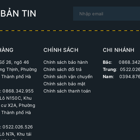
BẢN TIN
HÀNG
CHÍNH SÁCH
CHI NHÁNH
Số 26, ngõ 46
Chính sách bảo hành
Bắc
: 0868.342
ng Thịnh, Phường
Chính sách đổi trả
Trung
:
0522.02
, Thành phố Hà
Chính sách vận chuyển
Nam
: 0394.876
Chính sách bảo mật
ệ: 0868.342.955
Chính sách thanh toán
Lô N150C, Khu
h cư X2A
, Phường
, Thành phố Hà
ệ:
0522.026.526
Lô N7A, Khu tái