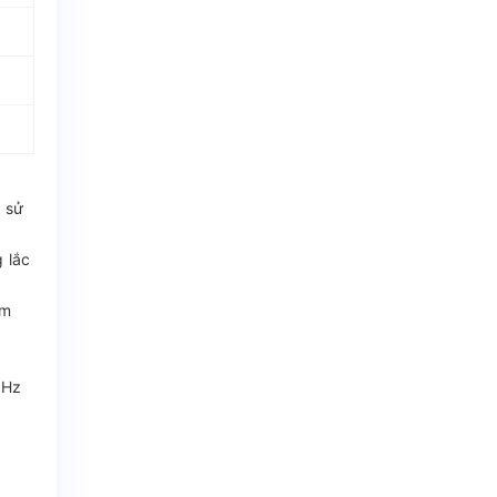
ị sử
 lắc
ảm
0Hz