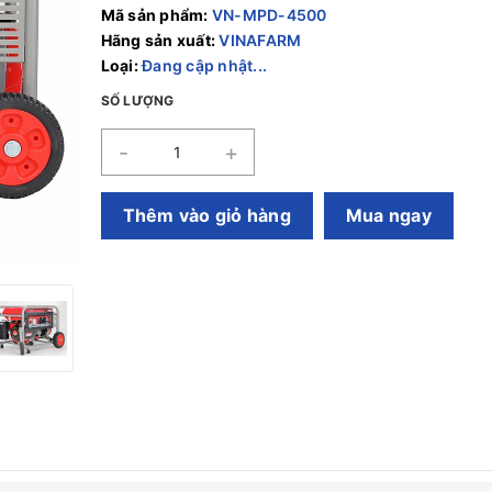
Mã sản phẩm:
VN-MPD-4500
Hãng sản xuất:
VINAFARM
Loại:
Đang cập nhật...
SỐ LƯỢNG
-
+
Thêm vào giỏ hàng
Mua ngay