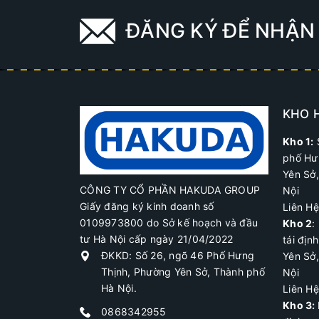
ĐĂNG KÝ ĐỂ NHẬN 
KHO 
Kho 1:
phố Hư
Yên Sở
CÔNG TY CỔ PHẦN HAKUDA GROUP
Nội
Giấy đăng ký kinh doanh số
Liên H
0109973800 do Sở kế hoạch và đầu
Kho 2
:
tư Hà Nội cấp ngày 21/04/2022
tái địn
ĐKKD: Số 26, ngõ 46 Phố Hưng
Yên Sở
Thịnh, Phường Yên Sở, Thành phố
Nội
Hà Nội.
Liên H
Kho 3:
0868342955