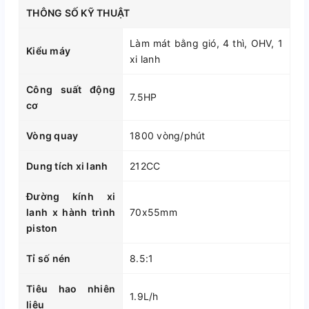
THÔNG SỐ KỸ THUẬT
Làm mát bằng gió, 4 thì, OHV, 1
Kiểu máy
xi lanh
Công suất động
7.5HP
cơ
Vòng quay
1800 vòng/phút
Dung tích xi lanh
212CC
Đường kính xi
lanh x hành trình
70x55mm
piston
Tỉ số nén
8.5:1
Tiêu hao nhiên
1.9L/h
liệu