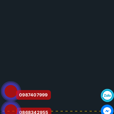
0987407999
0868342955