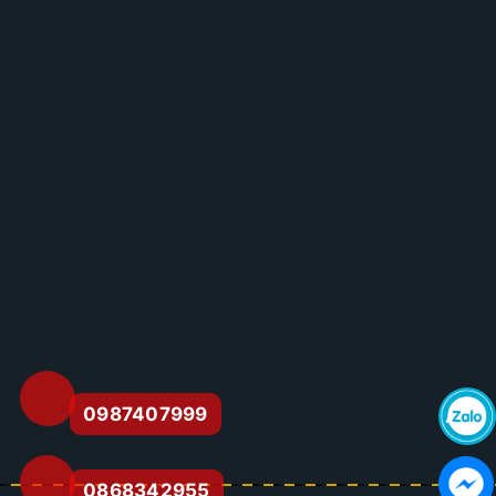
0987407999
0868342955