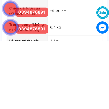
Chiều dài lưỡi cưa
25-30 cm
0394876891
tối thiểu-tối đa
Trọng lượng (không
6,4 kg
0394876891
bao gồm lưỡi cắt)
Độ cao có thể cắt
4,5m
Máy Cắt Cành Tầm Cao
Husqvarna 525PT5S
– Máy Cắt Cành Tầm Cao Husqvarna 525PT5S là một
trong những model máy cắt cành quen thuộc; sử dụng
động cơ công suất 0.9kw mạnh mẽ, hoạt động ổn định
hiệu quả cao.
– Việc sử dụng máy cắt cành trên cao giúp cho việc cắt
tỉa cành; và đốn hạ cây trở nên đơn giản hơn; thay thế
cho việc công việc cắt cành truyền thống là dùng sức