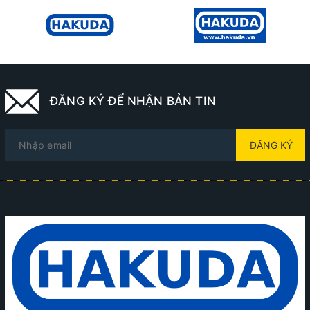
ĐĂNG KÝ ĐỂ NHẬN BẢN TIN
ĐĂNG KÝ