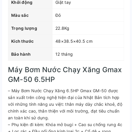
Khởi động
Giật tay
Màu sắc
Đỏ
Trọng lượng
22.8Kg
Kích thước
48×38.5×40.5 cm
Bảo hành
12 tháng
Máy Bơm Nước Chạy Xăng Gmax
GM-50 6.5HP
– Máy Bơm Nước Chạy Xăng 6.5HP Gmax GM-50 được
sản xuất trên công nghệ hiện đại của Nhật Bản tích hợp
với những tính năng ưu việt: thân máy dày chắc khoẻ, độ
chính xác cao, thân thiện với môi trường, đạt tiêu chuẩn
an toàn khi sử dụng.
– Phụ kiện đi kèm: Khóa mở bugi + Cao su chống rung 4c
+ Lọc rác + Đầu nối ống kính loại 2c + Cổ dê + roon.