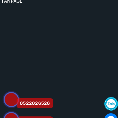
FANPAGE
0522026526