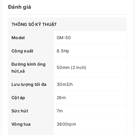
Đánh giá
THÔNG SỐ KỸ THUẬT
Model
GM-50
Công suất
6.5Hp
Đường kính ống
50mm (2 inch)
hút,xả
Lưu lượng tối đa
30m3/h
Cột áp
26m
Sức hút
7m
Vòng tua
3600rpm