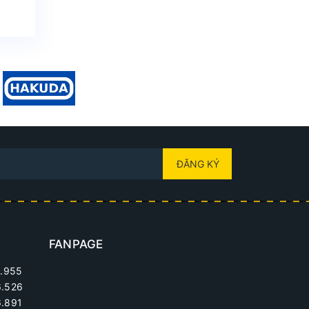
ĐĂNG KÝ
FANPAGE
.955
6.526
.891