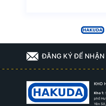
ĐĂNG KÝ ĐỂ NHẬN 
KHO 
Kho 1:
phố Hư
Yên Sở