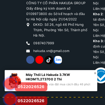
CÔNG TY CỔ PHẦN HAKUDA GROUP
Nội
Giấy đăng ký kinh doanh số
Liên H
0109973800 do Sở kế hoạch và đầu
Kho 2
:
tư Hà Nội cấp ngày 21/04/2022
tái địn
ĐKKD: Số 26, ngõ 46 Phố Hưng
Yên Sở
Thịnh, Phường Yên Sở, Thành phố
Nội
Hà Nội.
Liên H
Kho 3:
0987407999
định c
hakuda.vn@gmail.com
Yên Sở
Nội
Liên H
0522026526
0522026526