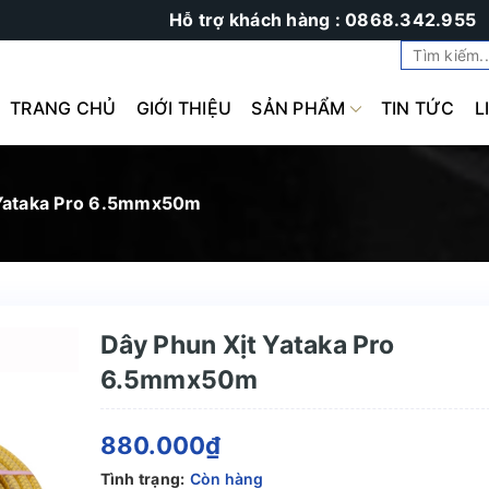
Hỗ trợ khách hàng : 0868.342.955
TRANG CHỦ
GIỚI THIỆU
SẢN PHẨM
TIN TỨC
L
 Yataka Pro 6.5mmx50m
Dây Phun Xịt Yataka Pro
6.5mmx50m
880.000₫
Tình trạng:
Còn hàng