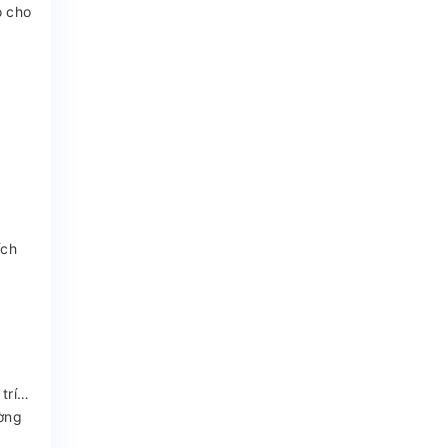
o cho
ích
 trí…
ờng