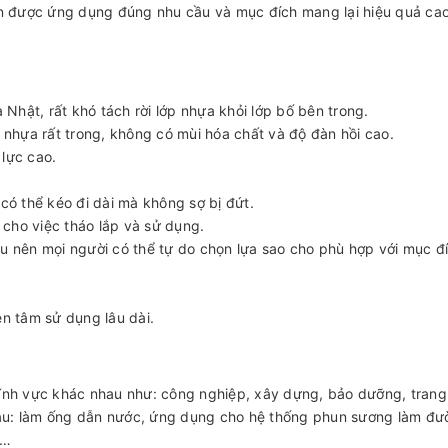
nên được ứng dụng đúng nhu cầu và mục đích mang lại hiệu quả ca
hật, rất khó tách rời lớp nhựa khỏi lớp bố bên trong.
hựa rất trong, không có mùi hóa chất và độ đàn hồi cao.
 lực cao.
có thể kéo đi dài mà không sợ bị đứt.
i cho việc tháo lắp và sử dụng.
au nên mọi người có thể tự do chọn lựa sao cho phù hợp với mục đ
ên tâm sử dụng lâu dài.
lĩnh vực khác nhau như: công nghiệp, xây dựng, bảo dưỡng, trang
au: làm ống dẫn nước, ứng dụng cho hệ thống phun sương làm đư
í…