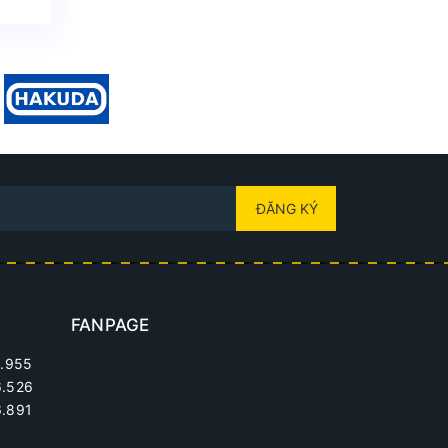
ĐĂNG KÝ
FANPAGE
.955
6.526
.891