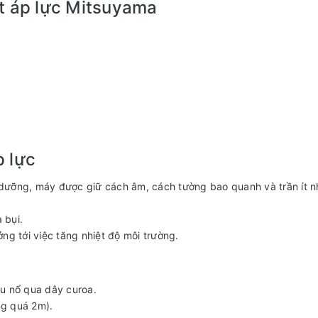
ịt áp lực Mitsuyama
p lực
dưỡng, máy được giữ cách âm, cách tường bao quanh và trần ít n
 bụi.
ng tới việc tăng nhiệt độ môi trường.
u nổ qua dây curoa.
ng quá 2m).