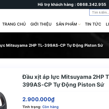
Hỗ trợ khách hàng : 0868.342.955
TRANG CHỦ
GIỚI THIỆU
SẢN PHẨM
TIN TỨC
L
p lực Mitsuyama 2HP TL-399AS-CP Tự Động Piston Sứ
Đầu xịt áp lực Mitsuyama 2HP 
399AS-CP Tự Động Piston Sứ
2.900.000₫
Tình trạng:
Còn hàng